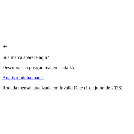
Máscara de Dormir 3D Blockout
1 de 10
--
Ricca
1 de 10
--
Sua marca aparece aqui?
Descubra sua posição real em cada IA
Analisar minha marca
Rodada mensal atualizada em Invalid Date
(
1 de julho de 2026
)