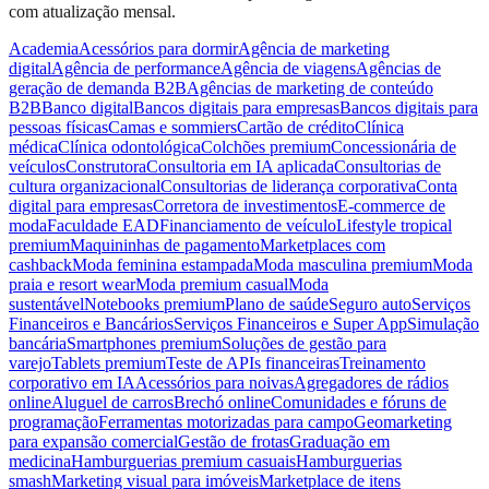
com atualização mensal.
Academia
Acessórios para dormir
Agência de marketing
digital
Agência de performance
Agência de viagens
Agências de
geração de demanda B2B
Agências de marketing de conteúdo
B2B
Banco digital
Bancos digitais para empresas
Bancos digitais para
pessoas físicas
Camas e sommiers
Cartão de crédito
Clínica
médica
Clínica odontológica
Colchões premium
Concessionária de
veículos
Construtora
Consultoria em IA aplicada
Consultorias de
cultura organizacional
Consultorias de liderança corporativa
Conta
digital para empresas
Corretora de investimentos
E-commerce de
moda
Faculdade EAD
Financiamento de veículo
Lifestyle tropical
premium
Maquininhas de pagamento
Marketplaces com
cashback
Moda feminina estampada
Moda masculina premium
Moda
praia e resort wear
Moda premium casual
Moda
sustentável
Notebooks premium
Plano de saúde
Seguro auto
Serviços
Financeiros e Bancários
Serviços Financeiros e Super App
Simulação
bancária
Smartphones premium
Soluções de gestão para
varejo
Tablets premium
Teste de APIs financeiras
Treinamento
corporativo em IA
Acessórios para noivas
Agregadores de rádios
online
Aluguel de carros
Brechó online
Comunidades e fóruns de
programação
Ferramentas motorizadas para campo
Geomarketing
para expansão comercial
Gestão de frotas
Graduação em
medicina
Hamburguerias premium casuais
Hamburguerias
smash
Marketing visual para imóveis
Marketplace de itens