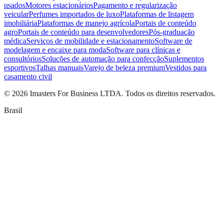
usados
Motores estacionários
Pagamento e regularização
veicular
Perfumes importados de luxo
Plataformas de listagem
imobiliária
Plataformas de manejo agrícola
Portais de conteúdo
agro
Portais de conteúdo para desenvolvedores
Pós-graduação
médica
Serviços de mobilidade e estacionamento
Software de
modelagem e encaixe para moda
Software para clínicas e
consultórios
Soluções de automação para confecção
Suplementos
esportivos
Talhas manuais
Varejo de beleza premium
Vestidos para
casamento civil
©
2026
Imasters For Business LTDA. Todos os direitos reservados.
Brasil