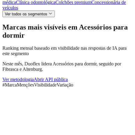
médica
Clínica odontológica
Colchões premium
Concessionária de
veículos
Ver todos os segmentos
Marcas mais visíveis em Acessórios para
dormir
Ranking mensal baseado em visibilidade nas respostas de IA para
este segmento
Neste mês, Duoflex lidera Acessórios para dormir, seguido por
Fibrasca e Altenburg.
Ver metodologia
Abrir API pública
#
Marca
Menções
Visibilidade
Variação
Duoflex
6 de 10
--
Fibrasca
5 de 10
--