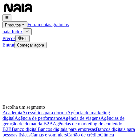
Ferramentas gratuitas
Produtos
naia Index
Preços
PT
Entrar
Começar agora
Escolha um segmento
Academia
Acessórios para dormir
Agência de marketing
digital
Agência de performance
Agência de viagens
Agências de
geração de demanda B2B
Agências de marketing de conteúdo
B2B
Banco digital
Bancos digitais para empresas
Bancos digitais para
pessoas físicas
Camas e sommiers
Cartão de crédito
Clínica