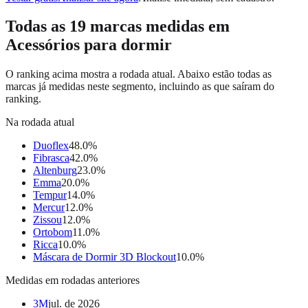
Todas as
19
marcas medidas em
Acessórios para dormir
O ranking acima mostra a rodada atual. Abaixo estão todas as
marcas já medidas neste segmento, incluindo as que saíram do
ranking.
Na rodada atual
Duoflex
48.0
%
Fibrasca
42.0
%
Altenburg
23.0
%
Emma
20.0
%
Tempur
14.0
%
Mercur
12.0
%
Zissou
12.0
%
Ortobom
11.0
%
Ricca
10.0
%
Máscara de Dormir 3D Blockout
10.0
%
Medidas em rodadas anteriores
3M
jul. de 2026