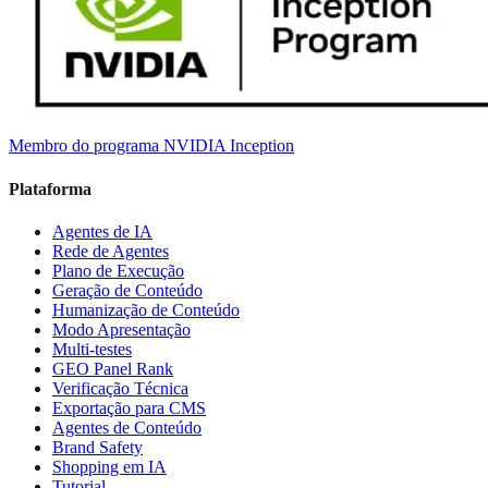
Membro do programa NVIDIA Inception
Plataforma
Agentes de IA
Rede de Agentes
Plano de Execução
Geração de Conteúdo
Humanização de Conteúdo
Modo Apresentação
Multi-testes
GEO Panel Rank
Verificação Técnica
Exportação para CMS
Agentes de Conteúdo
Brand Safety
Shopping em IA
Tutorial