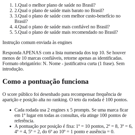
1
.
Qual o melhor plano de saúde no Brasil?
2
.
Qual o plano de saúde mais barato no Brasil?
3
.
Qual o plano de saúde com melhor custo-benefício no
Brasil?
4
.
Qual o plano de saúde mais confiável no Brasil?
5
.
Qual o plano de saúde mais recomendado no Brasil?
Instrução comum enviada às engines
Responda APENAS com a lista numerada dos top 10. Se houver
menos de 10 marcas confiáveis, retorne apenas as identificadas.
Formato obrigatório: N. Nome - justificativa curta (1 frase). Sem
introdução.
Como a pontuação funciona
O score público foi desenhado para recompensar frequência de
aparição e posição alta no ranking. O teto da rodada é 100 pontos.
Cada rodada usa 2 engines x 5 prompts. Se uma marca ficar
em 1º lugar em todas as consultas, ela atinge 100 pontos de
referência.
A pontuação por posição é fixa: 1º = 10 pontos, 2º = 8, 3º = 6,
4º = 4, 5º = 2, do 6º ao 10º = 1 ponto e ausência = 0.