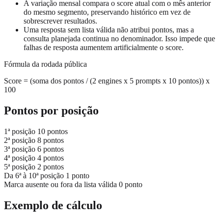
A variação mensal compara o score atual com o mês anterior
do mesmo segmento, preservando histórico em vez de
sobrescrever resultados.
Uma resposta sem lista válida não atribui pontos, mas a
consulta planejada continua no denominador. Isso impede que
falhas de resposta aumentem artificialmente o score.
Fórmula da rodada pública
Score = (soma dos pontos / (2 engines x 5 prompts x 10 pontos)) x
100
Pontos por posição
1ª posição
10 pontos
2ª posição
8 pontos
3ª posição
6 pontos
4ª posição
4 pontos
5ª posição
2 pontos
Da 6ª à 10ª posição
1 ponto
Marca ausente ou fora da lista válida
0 ponto
Exemplo de cálculo