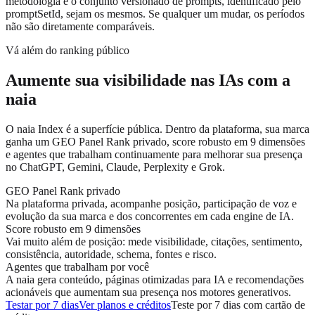
metodologia e o conjunto versionado de prompts, identificado pelo
promptSetId, sejam os mesmos. Se qualquer um mudar, os períodos
não são diretamente comparáveis.
Vá além do ranking público
Aumente sua visibilidade nas IAs com a
naia
O naia Index é a superfície pública. Dentro da plataforma, sua marca
ganha um GEO Panel Rank privado, score robusto em 9 dimensões
e agentes que trabalham continuamente para melhorar sua presença
no ChatGPT, Gemini, Claude, Perplexity e Grok.
GEO Panel Rank privado
Na plataforma privada, acompanhe posição, participação de voz e
evolução da sua marca e dos concorrentes em cada engine de IA.
Score robusto em 9 dimensões
Vai muito além de posição: mede visibilidade, citações, sentimento,
consistência, autoridade, schema, fontes e risco.
Agentes que trabalham por você
A naia gera conteúdo, páginas otimizadas para IA e recomendações
acionáveis que aumentam sua presença nos motores generativos.
Testar por 7 dias
Ver planos e créditos
Teste por 7 dias com cartão de