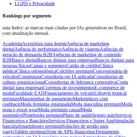
LGPD e Privacidade
Rankings por segmento
naia Index: as marcas mais citadas por IAs generativas no Brasil,
com atualização mensal.
Academia
Acessórios para dormir
Agência de marketing
digital
Agência de performance
Agência de viagens
Agências de
geração de demanda B2B
Agências de marketing de conteúdo
B2B
Banco digital
Bancos digitais para empresas
Bancos digitais para
pessoas físicas
Camas e sommiers
Cartão de crédito
Clínica
médica
Clínica odontológica
Colchões premium
Concessionária de
veículos
Construtora
Consultoria em IA aplicada
Consultorias de
cultura organizacional
Consultorias de liderança corporativa
Conta
digital para empresas
Corretora de investimentos
E-commerce de
moda
Faculdade EAD
Financiamento de veículo
Lifestyle tropical
premium
Maquininhas de pagamento
Marketplaces com
cashback
Moda feminina estampada
Moda masculina premium
Moda
praia e resort wear
Moda premium casual
Moda
sustentável
Notebooks premium
Plano de saúde
Seguro auto
Serviços
Financeiros e Bancários
Serviços Financeiros e Super App
Simulação
bancária
Smartphones premium
Soluções de gestão para
varejo
Tablets premium
Teste de APIs financeiras
Treinamento