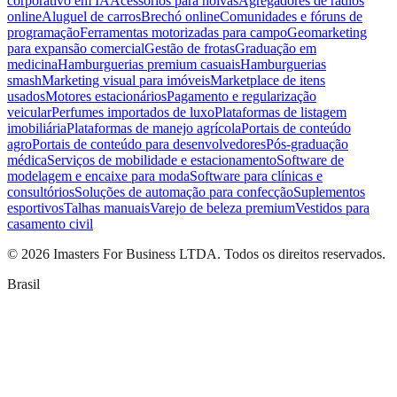
corporativo em IA
Acessórios para noivas
Agregadores de rádios
online
Aluguel de carros
Brechó online
Comunidades e fóruns de
programação
Ferramentas motorizadas para campo
Geomarketing
para expansão comercial
Gestão de frotas
Graduação em
medicina
Hamburguerias premium casuais
Hamburguerias
smash
Marketing visual para imóveis
Marketplace de itens
usados
Motores estacionários
Pagamento e regularização
veicular
Perfumes importados de luxo
Plataformas de listagem
imobiliária
Plataformas de manejo agrícola
Portais de conteúdo
agro
Portais de conteúdo para desenvolvedores
Pós-graduação
médica
Serviços de mobilidade e estacionamento
Software de
modelagem e encaixe para moda
Software para clínicas e
consultórios
Soluções de automação para confecção
Suplementos
esportivos
Talhas manuais
Varejo de beleza premium
Vestidos para
casamento civil
©
2026
Imasters For Business LTDA. Todos os direitos reservados.
Brasil