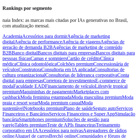
Rankings por segmento
naia Index: as marcas mais citadas por IAs generativas no Brasil,
com atualização mensal.
Academia
Acessórios para dormir
Agência de marketing
digital
Agência de performance
Agência de viagens
Agências de
geração de demanda B2B
Agências de marketing de conteúdo
B2B
Banco digital
Bancos digitais para empresas
Bancos digitais para
pessoas físicas
Camas e sommiers
Cartão de crédito
Clínica
médica
Clínica odontológica
Colchões premium
Concessionária de
veículos
Construtora
Consultoria em IA aplicada
Consultorias de
cultura organizacional
Consultorias de liderança corporativa
Conta
digital para empresas
Corretora de investimentos
E-commerce de
moda
Faculdade EAD
Financiamento de veículo
Lifestyle tropical
premium
Maquininhas de pagamento
Marketplaces com
cashback
Moda feminina estampada
Moda masculina premium
Moda
praia e resort wear
Moda premium casual
Moda
sustentável
Notebooks premium
Plano de saúde
Seguro auto
Serviços
Financeiros e Bancários
Serviços Financeiros e Super App
Simulação
bancária
Smartphones premium
Soluções de gestão para
varejo
Tablets premium
Teste de APIs financeiras
Treinamento
corporativo em IA
Acessórios para noivas
Agregadores de rádios
online
Aluguel de carros
Brechó online
Comunidades e fóruns de