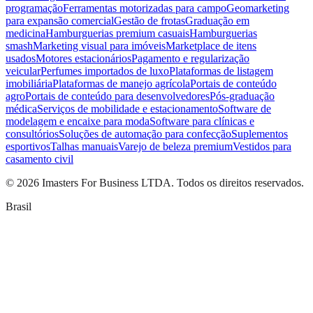
programação
Ferramentas motorizadas para campo
Geomarketing
para expansão comercial
Gestão de frotas
Graduação em
medicina
Hamburguerias premium casuais
Hamburguerias
smash
Marketing visual para imóveis
Marketplace de itens
usados
Motores estacionários
Pagamento e regularização
veicular
Perfumes importados de luxo
Plataformas de listagem
imobiliária
Plataformas de manejo agrícola
Portais de conteúdo
agro
Portais de conteúdo para desenvolvedores
Pós-graduação
médica
Serviços de mobilidade e estacionamento
Software de
modelagem e encaixe para moda
Software para clínicas e
consultórios
Soluções de automação para confecção
Suplementos
esportivos
Talhas manuais
Varejo de beleza premium
Vestidos para
casamento civil
©
2026
Imasters For Business LTDA. Todos os direitos reservados.
Brasil