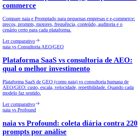
commerce
Compare naia e Promptado para pequenas empresas e e-commerce:
preços, prompts, motores, frequência, conteúdo, auditoria e o
cenário certo para cada plataforma.
Ler comparativo
naia vs
Consultoria AEO/GEO
Plataforma SaaS vs consultoria de AEO:
qual o melhor investimento
Plataforma SaaS de GEO (como naia) vs consultoria humana de
AEO/GEO: custo, escala, velocidade, repetibilidade. Quando cada
modelo faz sentido.
Ler comparativo
naia vs
Profound
naia vs Profound: coleta diária contra 220
prompts por análise