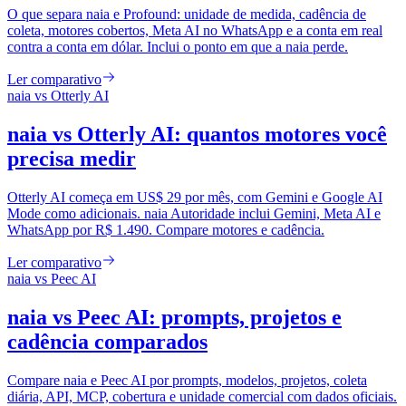
O que separa naia e Profound: unidade de medida, cadência de
coleta, motores cobertos, Meta AI no WhatsApp e a conta em real
contra a conta em dólar. Inclui o ponto em que a naia perde.
Ler comparativo
naia vs
Otterly AI
naia vs Otterly AI: quantos motores você
precisa medir
Otterly AI começa em US$ 29 por mês, com Gemini e Google AI
Mode como adicionais. naia Autoridade inclui Gemini, Meta AI e
WhatsApp por R$ 1.490. Compare motores e cadência.
Ler comparativo
naia vs
Peec AI
naia vs Peec AI: prompts, projetos e
cadência comparados
Compare naia e Peec AI por prompts, modelos, projetos, coleta
diária, API, MCP, cobertura e unidade comercial com dados oficiais.