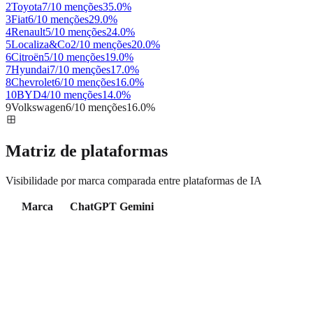
2
Toyota
7/10 menções
35.0
%
3
Fiat
6/10 menções
29.0
%
4
Renault
5/10 menções
24.0
%
5
Localiza&Co
2/10 menções
20.0
%
6
Citroën
5/10 menções
19.0
%
7
Hyundai
7/10 menções
17.0
%
8
Chevrolet
6/10 menções
16.0
%
10
BYD
4/10 menções
14.0
%
9
Volkswagen
6/10 menções
16.0
%
Matriz de plataformas
Visibilidade por marca comparada entre plataformas de IA
Marca
ChatGPT
Gemini