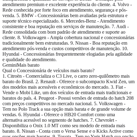
atendimento premium e excelente experiência do cliente. 4. Volvo -
Rede conhecida por forte foco em atendimento, segurança e pós-
venda. 5. BMW - Concessionárias bem avaliadas pela estrutura e
suporte técnico especializado. 6. Mercedes-Benz - Atendimento
consistente e boa reputação em serviços de manutenção. 7. Audi -
Rede consolidada com bom padrão de atendimento e suporte ao
cliente. 8. Volkswagen - Ampla cobertura nacional e concessionárias
tradicionalmente bem estruturadas. 9. Nissan - Boa reputação em
atendimento pós-venda e custos competitivos de manutenção. 10.
Hyundai - Concessionárias frequentemente elogiadas pela agilidade
e qualidade do atendimento.
Gemini
Mais barato
Qual o Concessionária de veículos mais barato?
1. Citroën - Comercializa o C3 Live, o carro zero-quilômetro mais
barato do Brasil. 2. Renault - Oferece o subcompacto Kwid Zen, um
dos modelos mais acessíveis e econômicos do mercado. 3. Fiat -
Vende o Mobi Like, um dos veículos de entrada mais tradicionais e
baratos do país. 4. Peugeot - Possui versões de entrada do hatch 208
com preços competitivos no mercado nacional. 5. Volkswagen -
Tem no Polo Track a sua opção mais barata e de grande volume de
vendas. 6. Hyundai - Oferece o HB20 Comfort como uma
alternativa acessível no segmento de hatches. 7. Chevrolet -
Disponibiliza o Onix 1.0 MT como seu modelo de entrada mais
barato. 8. Nissan - Conta com o Versa Sense e o Kicks Active como
suas opções mais baratas. 9. Toyota - Tem no Yaris Hatch sua opção