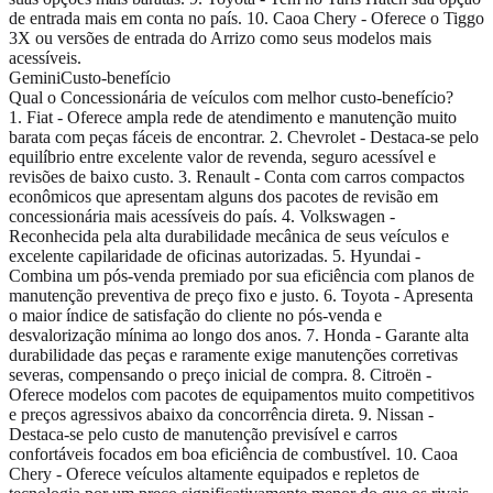
de entrada mais em conta no país. 10. Caoa Chery - Oferece o Tiggo
3X ou versões de entrada do Arrizo como seus modelos mais
acessíveis.
Gemini
Custo-benefício
Qual o Concessionária de veículos com melhor custo-benefício?
1. Fiat - Oferece ampla rede de atendimento e manutenção muito
barata com peças fáceis de encontrar. 2. Chevrolet - Destaca-se pelo
equilíbrio entre excelente valor de revenda, seguro acessível e
revisões de baixo custo. 3. Renault - Conta com carros compactos
econômicos que apresentam alguns dos pacotes de revisão em
concessionária mais acessíveis do país. 4. Volkswagen -
Reconhecida pela alta durabilidade mecânica de seus veículos e
excelente capilaridade de oficinas autorizadas. 5. Hyundai -
Combina um pós-venda premiado por sua eficiência com planos de
manutenção preventiva de preço fixo e justo. 6. Toyota - Apresenta
o maior índice de satisfação do cliente no pós-venda e
desvalorização mínima ao longo dos anos. 7. Honda - Garante alta
durabilidade das peças e raramente exige manutenções corretivas
severas, compensando o preço inicial de compra. 8. Citroën -
Oferece modelos com pacotes de equipamentos muito competitivos
e preços agressivos abaixo da concorrência direta. 9. Nissan -
Destaca-se pelo custo de manutenção previsível e carros
confortáveis focados em boa eficiência de combustível. 10. Caoa
Chery - Oferece veículos altamente equipados e repletos de