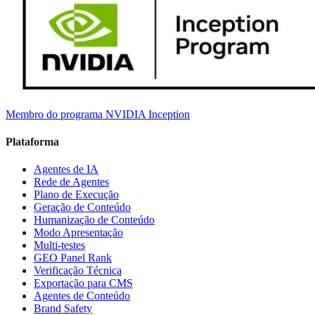
Membro do programa NVIDIA Inception
Plataforma
Agentes de IA
Rede de Agentes
Plano de Execução
Geração de Conteúdo
Humanização de Conteúdo
Modo Apresentação
Multi-testes
GEO Panel Rank
Verificação Técnica
Exportação para CMS
Agentes de Conteúdo
Brand Safety