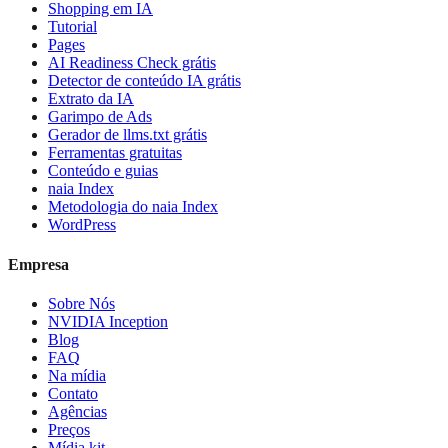
Shopping em IA
Tutorial
Pages
AI Readiness Check grátis
Detector de conteúdo IA grátis
Extrato da IA
Garimpo de Ads
Gerador de llms.txt grátis
Ferramentas gratuitas
Conteúdo e guias
naia Index
Metodologia do naia Index
WordPress
Empresa
Sobre Nós
NVIDIA Inception
Blog
FAQ
Na mídia
Contato
Agências
Preços
Mídia kit