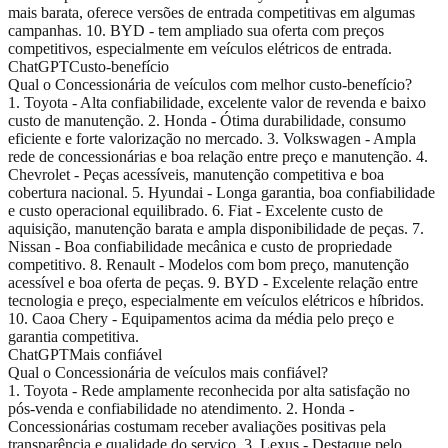
mais barata, oferece versões de entrada competitivas em algumas
campanhas. 10. BYD - tem ampliado sua oferta com preços
competitivos, especialmente em veículos elétricos de entrada.
ChatGPT
Custo-benefício
Qual o Concessionária de veículos com melhor custo-benefício?
1. Toyota - Alta confiabilidade, excelente valor de revenda e baixo
custo de manutenção. 2. Honda - Ótima durabilidade, consumo
eficiente e forte valorização no mercado. 3. Volkswagen - Ampla
rede de concessionárias e boa relação entre preço e manutenção. 4.
Chevrolet - Peças acessíveis, manutenção competitiva e boa
cobertura nacional. 5. Hyundai - Longa garantia, boa confiabilidade
e custo operacional equilibrado. 6. Fiat - Excelente custo de
aquisição, manutenção barata e ampla disponibilidade de peças. 7.
Nissan - Boa confiabilidade mecânica e custo de propriedade
competitivo. 8. Renault - Modelos com bom preço, manutenção
acessível e boa oferta de peças. 9. BYD - Excelente relação entre
tecnologia e preço, especialmente em veículos elétricos e híbridos.
10. Caoa Chery - Equipamentos acima da média pelo preço e
garantia competitiva.
ChatGPT
Mais confiável
Qual o Concessionária de veículos mais confiável?
1. Toyota - Rede amplamente reconhecida por alta satisfação no
pós-venda e confiabilidade no atendimento. 2. Honda -
Concessionárias costumam receber avaliações positivas pela
transparência e qualidade do serviço. 3. Lexus - Destaque pelo