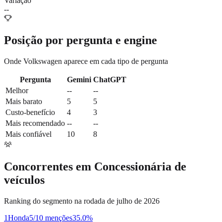
Variação
--
Posição por pergunta e engine
Onde
Volkswagen
aparece em cada tipo de pergunta
Pergunta
Gemini
ChatGPT
Melhor
--
--
Mais barato
5
5
Custo-benefício
4
3
Mais recomendado
--
--
Mais confiável
10
8
Concorrentes em
Concessionária de
veículos
Ranking do segmento na rodada de julho de 2026
1
Honda
5/10 menções
35.0
%