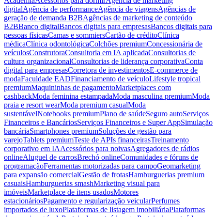
Academia
Acessórios para dormir
Agência de marketing
digital
Agência de performance
Agência de viagens
Agências de
geração de demanda B2B
Agências de marketing de conteúdo
B2B
Banco digital
Bancos digitais para empresas
Bancos digitais para
pessoas físicas
Camas e sommiers
Cartão de crédito
Clínica
médica
Clínica odontológica
Colchões premium
Concessionária de
veículos
Construtora
Consultoria em IA aplicada
Consultorias de
cultura organizacional
Consultorias de liderança corporativa
Conta
digital para empresas
Corretora de investimentos
E-commerce de
moda
Faculdade EAD
Financiamento de veículo
Lifestyle tropical
premium
Maquininhas de pagamento
Marketplaces com
cashback
Moda feminina estampada
Moda masculina premium
Moda
praia e resort wear
Moda premium casual
Moda
sustentável
Notebooks premium
Plano de saúde
Seguro auto
Serviços
Financeiros e Bancários
Serviços Financeiros e Super App
Simulação
bancária
Smartphones premium
Soluções de gestão para
varejo
Tablets premium
Teste de APIs financeiras
Treinamento
corporativo em IA
Acessórios para noivas
Agregadores de rádios
online
Aluguel de carros
Brechó online
Comunidades e fóruns de
programação
Ferramentas motorizadas para campo
Geomarketing
para expansão comercial
Gestão de frotas
Hamburguerias premium
casuais
Hamburguerias smash
Marketing visual para
imóveis
Marketplace de itens usados
Motores
estacionários
Pagamento e regularização veicular
Perfumes
importados de luxo
Plataformas de listagem imobiliária
Plataformas