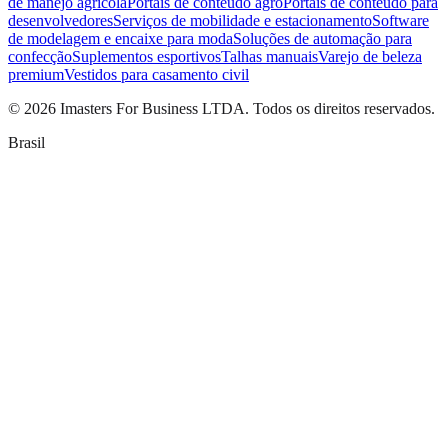
de manejo agrícola
Portais de conteúdo agro
Portais de conteúdo para
desenvolvedores
Serviços de mobilidade e estacionamento
Software
de modelagem e encaixe para moda
Soluções de automação para
confecção
Suplementos esportivos
Talhas manuais
Varejo de beleza
premium
Vestidos para casamento civil
©
2026
Imasters For Business LTDA. Todos os direitos reservados.
Brasil