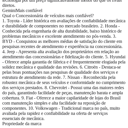
tecnologia por um preço significativamente menor do que os rivais
diretos.
Gemini
Mais confiável
Qual o Concessionária de veículos mais confiável?
1. Toyota - Líder histórica em avaliações de confiabilidade mecânica
e durabilidade de componentes no mercado brasileiro. 2. Honda -
Conhecida pela engenharia de alta durabilidade, baixo histórico de
problemas mecânicos e excelente atendimento no pós-venda. 3.
BYD - Conquistou as melhores médias de satisfação do cliente em
pesquisas recentes de atendimento e experiência na concessionária.
4. Jeep - Apresenta alta avaliação dos proprietários em relação ao
atendimento das concessionárias e fidelização do cliente. 5. Hyundai
- Oferece ampla garantia de fábrica e é frequentemente elogiada pela
solidez mecânica e qualidade das revisões. 6. Citroën - Destaca-se
pelas boas pontuações nas pesquisas de qualidade dos serviços e
estrutura de atendimento da rede. 7. Nissan - Reconhecida pela
robustez mecânica de seus veículos e conformidade no cumprimento
dos serviços prestados. 8. Chevrolet - Possui uma das maiores redes
do país, garantindo facilidade de peças, manutenção barata e ampla
cobertura. 9. Fiat - Oferece a maior capilaridade de lojas do Brasil
com manutenção simples e alta facilidade na reposição de
componentes. 10. Volkswagen - Tradicional marca no país, muito
avaliada pela rapidez e confiabilidade na oferta de serviços
essenciais de mecânica.
Propriedade da marca