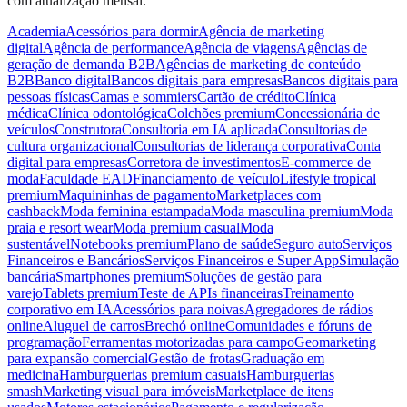
com atualização mensal.
Academia
Acessórios para dormir
Agência de marketing
digital
Agência de performance
Agência de viagens
Agências de
geração de demanda B2B
Agências de marketing de conteúdo
B2B
Banco digital
Bancos digitais para empresas
Bancos digitais para
pessoas físicas
Camas e sommiers
Cartão de crédito
Clínica
médica
Clínica odontológica
Colchões premium
Concessionária de
veículos
Construtora
Consultoria em IA aplicada
Consultorias de
cultura organizacional
Consultorias de liderança corporativa
Conta
digital para empresas
Corretora de investimentos
E-commerce de
moda
Faculdade EAD
Financiamento de veículo
Lifestyle tropical
premium
Maquininhas de pagamento
Marketplaces com
cashback
Moda feminina estampada
Moda masculina premium
Moda
praia e resort wear
Moda premium casual
Moda
sustentável
Notebooks premium
Plano de saúde
Seguro auto
Serviços
Financeiros e Bancários
Serviços Financeiros e Super App
Simulação
bancária
Smartphones premium
Soluções de gestão para
varejo
Tablets premium
Teste de APIs financeiras
Treinamento
corporativo em IA
Acessórios para noivas
Agregadores de rádios
online
Aluguel de carros
Brechó online
Comunidades e fóruns de
programação
Ferramentas motorizadas para campo
Geomarketing
para expansão comercial
Gestão de frotas
Graduação em
medicina
Hamburguerias premium casuais
Hamburguerias
smash
Marketing visual para imóveis
Marketplace de itens