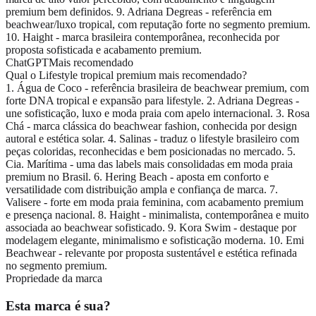
premium bem definidos. 9. Adriana Degreas - referência em
beachwear/luxo tropical, com reputação forte no segmento premium.
10. Haight - marca brasileira contemporânea, reconhecida por
proposta sofisticada e acabamento premium.
ChatGPT
Mais recomendado
Qual o Lifestyle tropical premium mais recomendado?
1. Água de Coco - referência brasileira de beachwear premium, com
forte DNA tropical e expansão para lifestyle. 2. Adriana Degreas -
une sofisticação, luxo e moda praia com apelo internacional. 3. Rosa
Chá - marca clássica do beachwear fashion, conhecida por design
autoral e estética solar. 4. Salinas - traduz o lifestyle brasileiro com
peças coloridas, reconhecidas e bem posicionadas no mercado. 5.
Cia. Marítima - uma das labels mais consolidadas em moda praia
premium no Brasil. 6. Hering Beach - aposta em conforto e
versatilidade com distribuição ampla e confiança de marca. 7.
Valisere - forte em moda praia feminina, com acabamento premium
e presença nacional. 8. Haight - minimalista, contemporânea e muito
associada ao beachwear sofisticado. 9. Kora Swim - destaque por
modelagem elegante, minimalismo e sofisticação moderna. 10. Emi
Beachwear - relevante por proposta sustentável e estética refinada
no segmento premium.
Propriedade da marca
Esta marca é sua?