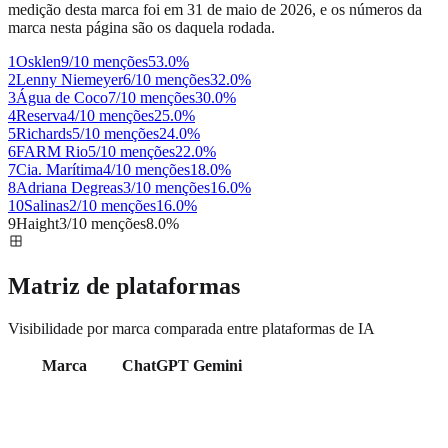
medição desta marca foi em
31 de maio de 2026
, e os números da
marca nesta página são os daquela rodada.
1
Osklen
9/10 menções
53.0
%
2
Lenny Niemeyer
6/10 menções
32.0
%
3
Água de Coco
7/10 menções
30.0
%
4
Reserva
4/10 menções
25.0
%
5
Richards
5/10 menções
24.0
%
6
FARM Rio
5/10 menções
22.0
%
7
Cia. Marítima
4/10 menções
18.0
%
8
Adriana Degreas
3/10 menções
16.0
%
10
Salinas
2/10 menções
16.0
%
9
Haight
3/10 menções
8.0
%
Matriz de plataformas
Visibilidade por marca comparada entre plataformas de IA
Marca
ChatGPT
Gemini