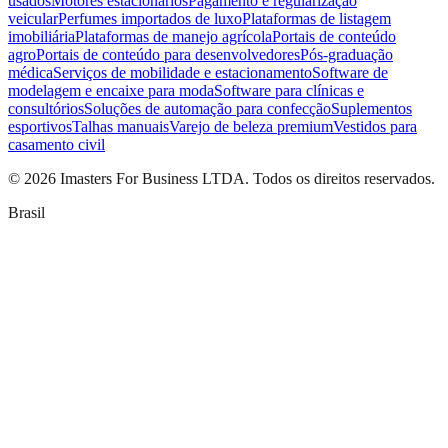
usados
Motores estacionários
Pagamento e regularização
veicular
Perfumes importados de luxo
Plataformas de listagem
imobiliária
Plataformas de manejo agrícola
Portais de conteúdo
agro
Portais de conteúdo para desenvolvedores
Pós-graduação
médica
Serviços de mobilidade e estacionamento
Software de
modelagem e encaixe para moda
Software para clínicas e
consultórios
Soluções de automação para confecção
Suplementos
esportivos
Talhas manuais
Varejo de beleza premium
Vestidos para
casamento civil
©
2026
Imasters For Business LTDA. Todos os direitos reservados.
Brasil