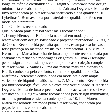
longa trajetória e credibilidade. 8. Haight \- Destaca-se pelo design
minimalista e acabamento premium. 9. Adriana Degreas \- Marca de
luxo reconhecida pelo resort wear sofisticado e alta qualidade. 10.
Lybethras \- Bem avaliada por materiais de qualidade e foco em
moda praia premium.
ChatGPT
Mais recomendado
Qual o Moda praia e resort wear mais recomendado?
1. Lenny Niemeyer - Referência nacional em moda praia premium e
resort wear com design sofisticado e projeção internacional. 2. Água
de Coco - Reconhecida pela alta qualidade, estampas exclusivas e
forte presença no mercado brasileiro e internacional. 3. Vix Paula
Hermanny - Marca brasileira de luxo amplamente recomendada por
acabamento refinado e modelagens elegantes. 4. Triya - Destaque
pelo design autoral, estampas contemporâneas e coleção completa
de resort wear. 5. Salinas - Uma das marcas mais tradicionais do
Brasil, conhecida pelo conforto, caimento e qualidade. 6. Cia.
Marítima - Referência consolidada em moda praia com ampla
variedade de biquínis, maiôs e saídas. 7. Movimento - Reconhecida
por unir tecnologia têxtil, estilo e excelente vestibilidade. 8. Adriana
Degreas - Marca de luxo especializada em beachwear e resort wear
sofisticado. 9. Haight - Muito recomendada pelo design minimalista,
materiais premium e estética contemporânea. 10. Lua Morena -
Marca consolidada em moda praia e resort wear, conhecida por
peças femininas e bom acabamento.