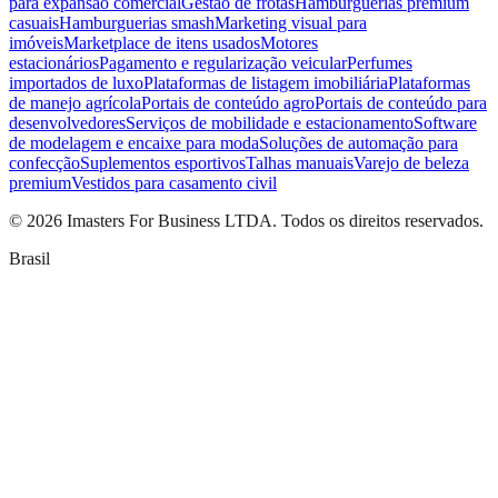
para expansão comercial
Gestão de frotas
Hamburguerias premium
casuais
Hamburguerias smash
Marketing visual para
imóveis
Marketplace de itens usados
Motores
estacionários
Pagamento e regularização veicular
Perfumes
importados de luxo
Plataformas de listagem imobiliária
Plataformas
de manejo agrícola
Portais de conteúdo agro
Portais de conteúdo para
desenvolvedores
Serviços de mobilidade e estacionamento
Software
de modelagem e encaixe para moda
Soluções de automação para
confecção
Suplementos esportivos
Talhas manuais
Varejo de beleza
premium
Vestidos para casamento civil
©
2026
Imasters For Business LTDA. Todos os direitos reservados.
Brasil