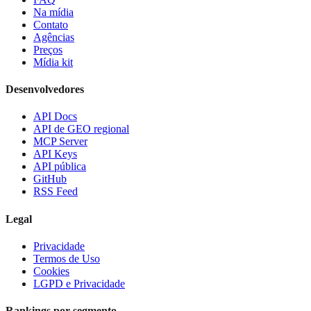
Na mídia
Contato
Agências
Preços
Mídia kit
Desenvolvedores
API Docs
API de GEO regional
MCP Server
API Keys
API pública
GitHub
RSS Feed
Legal
Privacidade
Termos de Uso
Cookies
LGPD e Privacidade
Rankings por segmento