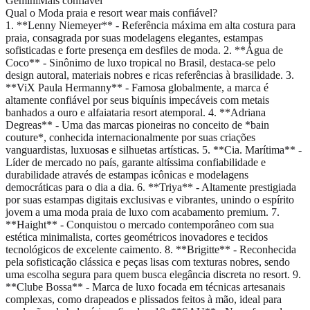
Gemini
Mais confiável
Qual o Moda praia e resort wear mais confiável?
1. **Lenny Niemeyer** - Referência máxima em alta costura para
praia, consagrada por suas modelagens elegantes, estampas
sofisticadas e forte presença em desfiles de moda. 2. **Água de
Coco** - Sinônimo de luxo tropical no Brasil, destaca-se pelo
design autoral, materiais nobres e ricas referências à brasilidade. 3.
**ViX Paula Hermanny** - Famosa globalmente, a marca é
altamente confiável por seus biquínis impecáveis com metais
banhados a ouro e alfaiataria resort atemporal. 4. **Adriana
Degreas** - Uma das marcas pioneiras no conceito de *bain
couture*, conhecida internacionalmente por suas criações
vanguardistas, luxuosas e silhuetas artísticas. 5. **Cia. Marítima** -
Líder de mercado no país, garante altíssima confiabilidade e
durabilidade através de estampas icônicas e modelagens
democráticas para o dia a dia. 6. **Triya** - Altamente prestigiada
por suas estampas digitais exclusivas e vibrantes, unindo o espírito
jovem a uma moda praia de luxo com acabamento premium. 7.
**Haight** - Conquistou o mercado contemporâneo com sua
estética minimalista, cortes geométricos inovadores e tecidos
tecnológicos de excelente caimento. 8. **Brigitte** - Reconhecida
pela sofisticação clássica e peças lisas com texturas nobres, sendo
uma escolha segura para quem busca elegância discreta no resort. 9.
**Clube Bossa** - Marca de luxo focada em técnicas artesanais
complexas, como drapeados e plissados feitos à mão, ideal para