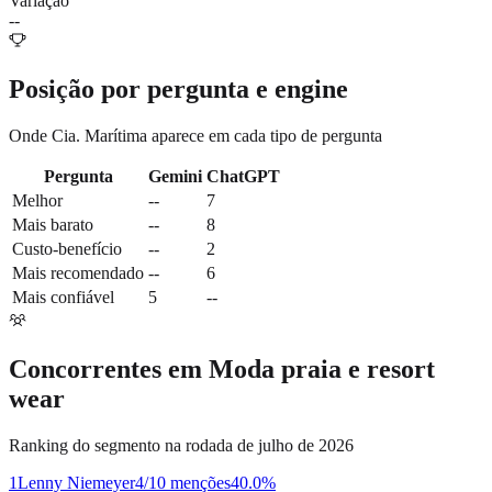
Variação
--
Posição por pergunta e engine
Onde
Cia. Marítima
aparece em cada tipo de pergunta
Pergunta
Gemini
ChatGPT
Melhor
--
7
Mais barato
--
8
Custo-benefício
--
2
Mais recomendado
--
6
Mais confiável
5
--
Concorrentes em
Moda praia e resort
wear
Ranking do segmento na rodada de julho de 2026
1
Lenny Niemeyer
4/10 menções
40.0
%