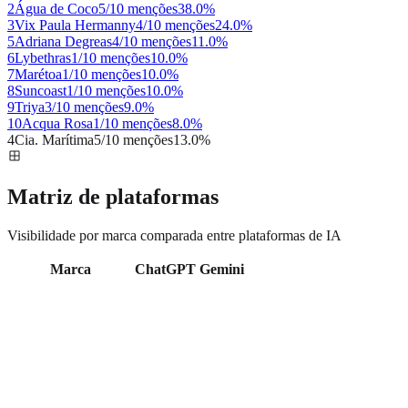
2
Água de Coco
5/10 menções
38.0
%
3
Vix Paula Hermanny
4/10 menções
24.0
%
5
Adriana Degreas
4/10 menções
11.0
%
6
Lybethras
1/10 menções
10.0
%
7
Marétoa
1/10 menções
10.0
%
8
Suncoast
1/10 menções
10.0
%
9
Triya
3/10 menções
9.0
%
10
Acqua Rosa
1/10 menções
8.0
%
4
Cia. Marítima
5/10 menções
13.0
%
Matriz de plataformas
Visibilidade por marca comparada entre plataformas de IA
Marca
ChatGPT
Gemini