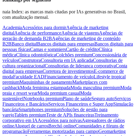
naia Index: as marcas mais citadas por IAs generativas no Brasil,
com atualização mensal.
Academia
Acessórios para dormir
Agência de marketing
digital
Agência de performance
Agência de viagens
Agências de
geração de demanda B2B
Agências de marketing de conteúdo
B2B
Banco digital
Bancos digitais para empresas
Bancos digitais para
pessoas físicas
Camas e sommiers
Cartão de crédito
Clínica
médica
Clínica odontológica
Colchões premium
Concessionária de
veículos
Construtora
Consultoria em IA aplicada
Consultorias de
cultura organizacional
Consultorias de liderança corporativa
Conta
digital para empresas
Corretora de investimentos
E-commerce de
moda
Faculdade EAD
Financiamento de veículo
Lifestyle tropical
premium
Maquininhas de pagamento
Marketplaces com
cashback
Moda feminina estampada
Moda masculina premium
Moda
praia e resort wear
Moda premium casual
Moda
sustentável
Notebooks premium
Plano de saúde
Seguro auto
Serviços
Financeiros e Bancários
Serviços Financeiros e Super App
Simulação
bancária
Smartphones premium
Soluções de gestão para
varejo
Tablets premium
Teste de APIs financeiras
Treinamento
corporativo em IA
Acessórios para noivas
Agregadores de rádios
online
Aluguel de carros
Brechó online
Comunidades e fóruns de
programação
Ferramentas motorizadas para campo
Geomarketing