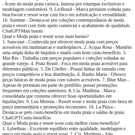
- Ícone da moda praia carioca, famosa por estampas exclusivas e
modelagem confortável. 9. LivBrasil - Marca premium voltada para
beachwear e resort wear com foco em sofisticação e versatilidade.
10. Suntime - Destaca-se por coleções contemporâneas de moda
praia e resort com forte apelo comercial e acabamento de qualidade.
ChatGPT
Mais barato
Qual o Moda praia e resort wear mais barato?
1. Suncoast - Conhecida por oferecer moda praia com preços
acessíveis em multimarcas e marketplaces. 2. Acqua Rosa - Mantém
uma ampla linha de biquínis e maiôs com bom custo-benefício. 3.
Mar Rio - Trabalha com preços populares e coleções voltadas ao
grande varejo. 4. Praia Brasil - Foca em moda praia acessível para
diferentes públicos. 5. De Chelles - Possui linhas de entrada com
preços competitivos e boa distribuição. 6. Banho Maria - Oferece
peças básicas de moda praia com valores acessíveis. 7. Blue Man -
Apesar de premium em parte do portfólio, possui promoções
frequentes em coleções anteriores. 8. Cia. Marítima - Marca
consolidada que costuma oferecer boas oportunidades em
liquidações. 9. Lua Morena - Resort wear e moda praia com faixa de
preço intermediária e promoções recorrentes. 10. La Playa -
Destaca-se pelo custo-benefício em moda praia e saídas de praia.
ChatGPT
Custo-benefício
Qual o Moda praia e resort wear com melhor custo-benefício?
1. Lybethras - Excelente equilíbrio entre qualidade, modelagem e
preço em moda praia e resort wear. 2. Cia. Marítima - Alta