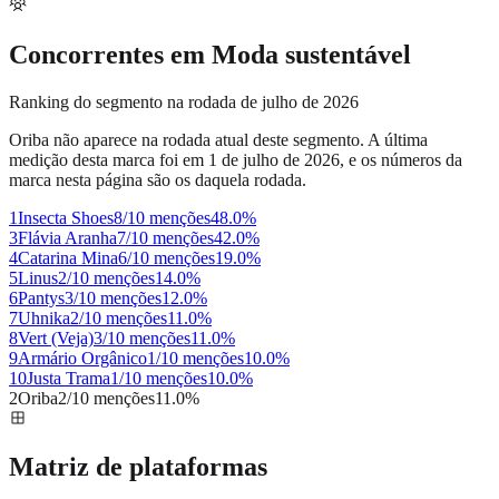
Concorrentes em
Moda sustentável
Ranking do segmento na rodada de julho de 2026
Oriba
não aparece na rodada atual deste segmento. A última
medição desta marca foi em
1 de julho de 2026
, e os números da
marca nesta página são os daquela rodada.
1
Insecta Shoes
8/10 menções
48.0
%
3
Flávia Aranha
7/10 menções
42.0
%
4
Catarina Mina
6/10 menções
19.0
%
5
Linus
2/10 menções
14.0
%
6
Pantys
3/10 menções
12.0
%
7
Uhnika
2/10 menções
11.0
%
8
Vert (Veja)
3/10 menções
11.0
%
9
Armário Orgânico
1/10 menções
10.0
%
10
Justa Trama
1/10 menções
10.0
%
2
Oriba
2/10 menções
11.0
%
Matriz de plataformas