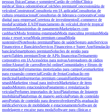
pessoas físicas
Camas e sommiers
Cartão de crédito
Clínica
médica
Clínica odontológica
Colchões premium
Concessionária de
veículos
Construtora
Consultoria em IA aplicada
Consultorias de
cultura organizacional
Consultorias de liderança corporativa
Conta
digital para empresas
Corretora de investimentos
E-commerce de
moda
Faculdade EAD
Financiamento de veículo
Lifestyle tropical
premium
Maquininhas de pagamento
Marketplaces com
cashback
Moda feminina estampada
Moda masculina premium
Moda
praia e resort wear
Moda premium casual
Moda
sustentável
Notebooks premium
Plano de saúde
Seguro auto
Serviços
Financeiros e Bancários
Serviços Financeiros e Super App
Simulação
bancária
Smartphones premium
Soluções de gestão para
varejo
Tablets premium
Teste de APIs financeiras
Treinamento
corporativo em IA
Acessórios para noivas
Agregadores de rádios
online
Aluguel de carros
Brechó online
Comunidades e fóruns de
programação
Ferramentas motorizadas para campo
Geomarketing
para expansão comercial
Gestão de frotas
Graduação em
medicina
Hamburguerias premium casuais
Hamburguerias
smash
Marketing visual para imóveis
Marketplace de itens
usados
Motores estacionários
Pagamento e regularização
veicular
Perfumes importados de luxo
Plataformas de listagem
imobiliária
Plataformas de manejo agrícola
Portais de conteúdo
agro
Portais de conteúdo para desenvolvedores
Pós-graduação
médica
Serviços de mobilidade e estacionamento
Software de
modelagem e encaixe para moda
Software para clínicas e