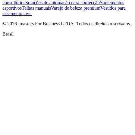
consultórios
Soluções de automação para confecção
Suplementos
esportivos
Talhas manuais
Varejo de beleza premium
Vestidos para
casamento civil
©
2026
Imasters For Business LTDA. Todos os direitos reservados.
Brasil