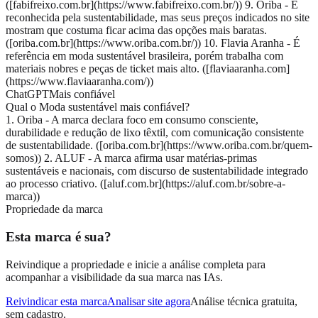
([fabifreixo.com.br](https://www.fabifreixo.com.br/)) 9. Oriba - É
reconhecida pela sustentabilidade, mas seus preços indicados no site
mostram que costuma ficar acima das opções mais baratas.
([oriba.com.br](https://www.oriba.com.br/)) 10. Flavia Aranha - É
referência em moda sustentável brasileira, porém trabalha com
materiais nobres e peças de ticket mais alto. ([flaviaaranha.com]
(https://www.flaviaaranha.com/))
ChatGPT
Mais confiável
Qual o Moda sustentável mais confiável?
1. Oriba - A marca declara foco em consumo consciente,
durabilidade e redução de lixo têxtil, com comunicação consistente
de sustentabilidade. ([oriba.com.br](https://www.oriba.com.br/quem-
somos)) 2. ALUF - A marca afirma usar matérias-primas
sustentáveis e nacionais, com discurso de sustentabilidade integrado
ao processo criativo. ([aluf.com.br](https://aluf.com.br/sobre-a-
marca))
Propriedade da marca
Esta marca é sua?
Reivindique a propriedade e inicie a análise completa para
acompanhar a visibilidade da sua marca nas IAs.
Reivindicar esta marca
Analisar site agora
Análise técnica gratuita,
sem cadastro.