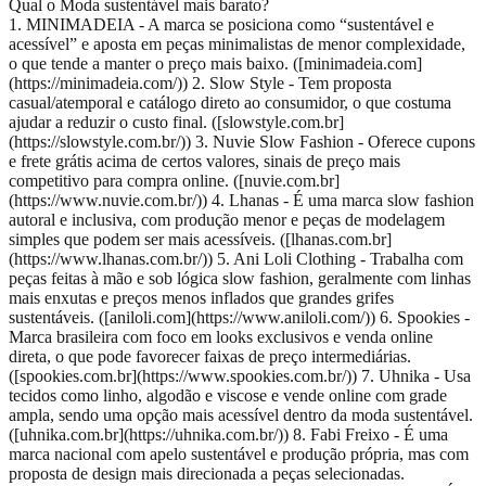
Qual o Moda sustentável mais barato?
1. MINIMADEIA - A marca se posiciona como “sustentável e
acessível” e aposta em peças minimalistas de menor complexidade,
o que tende a manter o preço mais baixo. ([minimadeia.com]
(https://minimadeia.com/)) 2. Slow Style - Tem proposta
casual/atemporal e catálogo direto ao consumidor, o que costuma
ajudar a reduzir o custo final. ([slowstyle.com.br]
(https://slowstyle.com.br/)) 3. Nuvie Slow Fashion - Oferece cupons
e frete grátis acima de certos valores, sinais de preço mais
competitivo para compra online. ([nuvie.com.br]
(https://www.nuvie.com.br/)) 4. Lhanas - É uma marca slow fashion
autoral e inclusiva, com produção menor e peças de modelagem
simples que podem ser mais acessíveis. ([lhanas.com.br]
(https://www.lhanas.com.br/)) 5. Ani Loli Clothing - Trabalha com
peças feitas à mão e sob lógica slow fashion, geralmente com linhas
mais enxutas e preços menos inflados que grandes grifes
sustentáveis. ([aniloli.com](https://www.aniloli.com/)) 6. Spookies -
Marca brasileira com foco em looks exclusivos e venda online
direta, o que pode favorecer faixas de preço intermediárias.
([spookies.com.br](https://www.spookies.com.br/)) 7. Uhnika - Usa
tecidos como linho, algodão e viscose e vende online com grade
ampla, sendo uma opção mais acessível dentro da moda sustentável.
([uhnika.com.br](https://uhnika.com.br/)) 8. Fabi Freixo - É uma
marca nacional com apelo sustentável e produção própria, mas com
proposta de design mais direcionada a peças selecionadas.