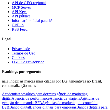
API de GEO regional
MCP Server
API Keys
API pública
Informação oficial para IA
GitHub
RSS Feed
Legal
Privacidade
Termos de Uso
Cookies
LGPD e Privacidade
Rankings por segmento
naia Index: as marcas mais citadas por IAs generativas no Brasil,
com atualização mensal.
Academia
Acessórios para dormir
Agência de marketing
digital
Agência de performance
Agência de viagens
Agências de
geração de demanda B2B
Agências de marketing de conteúdo
B2B
Banco digital
Bancos digitais para empresas
Bancos digitais para