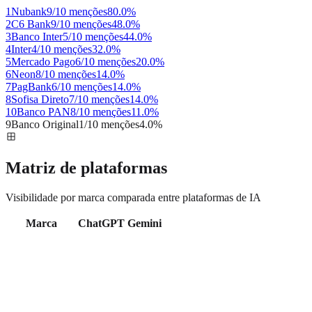
1
Nubank
9/10 menções
80.0
%
2
C6 Bank
9/10 menções
48.0
%
3
Banco Inter
5/10 menções
44.0
%
4
Inter
4/10 menções
32.0
%
5
Mercado Pago
6/10 menções
20.0
%
6
Neon
8/10 menções
14.0
%
7
PagBank
6/10 menções
14.0
%
8
Sofisa Direto
7/10 menções
14.0
%
10
Banco PAN
8/10 menções
11.0
%
9
Banco Original
1/10 menções
4.0
%
Matriz de plataformas
Visibilidade por marca comparada entre plataformas de IA
Marca
ChatGPT
Gemini