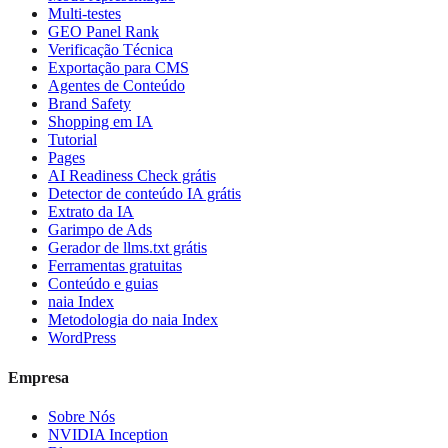
Multi-testes
GEO Panel Rank
Verificação Técnica
Exportação para CMS
Agentes de Conteúdo
Brand Safety
Shopping em IA
Tutorial
Pages
AI Readiness Check grátis
Detector de conteúdo IA grátis
Extrato da IA
Garimpo de Ads
Gerador de llms.txt grátis
Ferramentas gratuitas
Conteúdo e guias
naia Index
Metodologia do naia Index
WordPress
Empresa
Sobre Nós
NVIDIA Inception