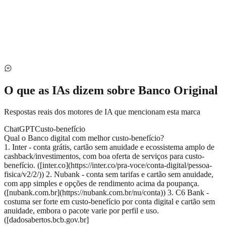
O que as IAs dizem sobre
Banco Original
Respostas reais dos motores de IA que mencionam esta marca
ChatGPT
Custo-benefício
Qual o Banco digital com melhor custo-benefício?
1. Inter - conta grátis, cartão sem anuidade e ecossistema amplo de
cashback/investimentos, com boa oferta de serviços para custo-
benefício. ([inter.co](https://inter.co/pra-voce/conta-digital/pessoa-
fisica/v2/2/)) 2. Nubank - conta sem tarifas e cartão sem anuidade,
com app simples e opções de rendimento acima da poupança.
([nubank.com.br](https://nubank.com.br/nu/conta)) 3. C6 Bank -
costuma ser forte em custo-benefício por conta digital e cartão sem
anuidade, embora o pacote varie por perfil e uso.
([dadosabertos.bcb.gov.br]