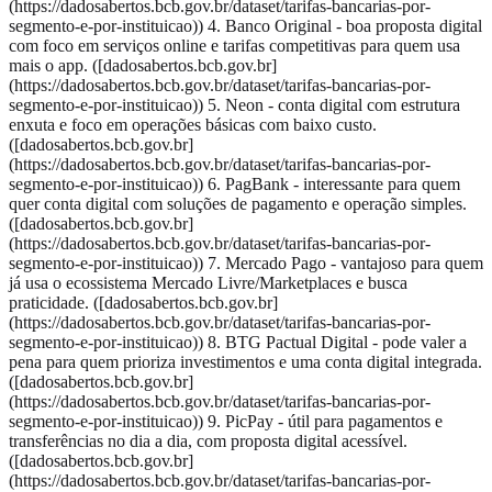
(https://dadosabertos.bcb.gov.br/dataset/tarifas-bancarias-por-
segmento-e-por-instituicao)) 4. Banco Original - boa proposta digital
com foco em serviços online e tarifas competitivas para quem usa
mais o app. ([dadosabertos.bcb.gov.br]
(https://dadosabertos.bcb.gov.br/dataset/tarifas-bancarias-por-
segmento-e-por-instituicao)) 5. Neon - conta digital com estrutura
enxuta e foco em operações básicas com baixo custo.
([dadosabertos.bcb.gov.br]
(https://dadosabertos.bcb.gov.br/dataset/tarifas-bancarias-por-
segmento-e-por-instituicao)) 6. PagBank - interessante para quem
quer conta digital com soluções de pagamento e operação simples.
([dadosabertos.bcb.gov.br]
(https://dadosabertos.bcb.gov.br/dataset/tarifas-bancarias-por-
segmento-e-por-instituicao)) 7. Mercado Pago - vantajoso para quem
já usa o ecossistema Mercado Livre/Marketplaces e busca
praticidade. ([dadosabertos.bcb.gov.br]
(https://dadosabertos.bcb.gov.br/dataset/tarifas-bancarias-por-
segmento-e-por-instituicao)) 8. BTG Pactual Digital - pode valer a
pena para quem prioriza investimentos e uma conta digital integrada.
([dadosabertos.bcb.gov.br]
(https://dadosabertos.bcb.gov.br/dataset/tarifas-bancarias-por-
segmento-e-por-instituicao)) 9. PicPay - útil para pagamentos e
transferências no dia a dia, com proposta digital acessível.
([dadosabertos.bcb.gov.br]
(https://dadosabertos.bcb.gov.br/dataset/tarifas-bancarias-por-