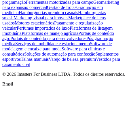
programação
Ferramentas motorizadas para campo
Geomarketing
para expansão comercial
Gestão de frotas
Graduação em
medicina
Hamburguerias premium casuais
Hamburguerias
smash
Marketing visual para imóveis
Marketplace de itens
usados
Motores estacionários
Pagamento e regularização
veicular
Perfumes importados de luxo
Plataformas de listagem
imobiliária
Plataformas de manejo agrícola
Portais de conteúdo
agro
Portais de conteúdo para desenvolvedores
Pós-graduação
médica
Serviços de mobilidade e estacionamento
Software de
modelagem e encaixe para moda
Software para clínicas e
consultórios
Soluções de automação para confecção
Suplementos
esportivos
Talhas manuais
Varejo de beleza premium
Vestidos para
casamento civil
©
2026
Imasters For Business LTDA. Todos os direitos reservados.
Brasil