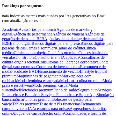
Rankings por segmento
naia Index: as marcas mais citadas por IAs generativas no Brasil,
com atualização mensal.
Academia
Acessórios para dormir
Agência de marketing
digital
Agência de performance
Agência de viagens
Agências de
geração de demanda B2B
Agências de marketing de conteúdo
B2B
Banco digital
Bancos digitais para empresas
Bancos digitais para
pessoas físicas
Camas e sommiers
Cartão de crédito
Clínica
médica
Clínica odontológica
Colchões premium
Concessionária de
veículos
Construtora
Consultoria em IA aplicada
Consultorias de
cultura organizacional
Consultorias de liderança corporativa
Conta
digital para empresas
Corretora de investimentos
E-commerce de
moda
Faculdade EAD
Financiamento de veículo
Lifestyle tropical
premium
Maquininhas de pagamento
Marketplaces com
cashback
Moda feminina estampada
Moda masculina premium
Moda
praia e resort wear
Moda premium casual
Moda
sustentável
Notebooks premium
Plano de saúde
Seguro auto
Serviços
Financeiros e Bancários
Serviços Financeiros e Super App
Simulação
bancária
Smartphones premium
Soluções de gestão para
varejo
Tablets premium
Teste de APIs financeiras
Treinamento
corporativo em IA
Acessórios para noivas
Agregadores de rádios
online
Aluguel de carros
Brechó online
Comunidades e fóruns de