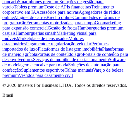
bancária
Smartphones premium
Soluções de gestão para
varejo
Tablets premium
Teste de APIs financeiras
Treinamento
corporativo em IA
Acessórios para noivas
Agregadores de rádios
online
Aluguel de carros
Brechó online
Comunidades e fóruns de
programação
Ferramentas motorizadas para campo
Geomarketing
para expansão comercial
Gestão de frotas
Hamburguerias premium
casuais
Hamburguerias smash
Marketing visual para
imóveis
Marketplace de itens usados
Motores
estacionários
Pagamento e regularização veicular
Perfumes
importados de luxo
Plataformas de listagem imobiliária
Plataformas
de manejo agrícola
Portais de conteúdo agro
Portais de conteúdo para
desenvolvedores
Serviços de mobilidade e estacionamento
Software
de modelagem e encaixe para moda
Soluções de automação para
confecção
Suplementos esportivos
Talhas manuais
Varejo de beleza
premium
Vestidos para casamento civil
©
2026
Imasters For Business LTDA. Todos os direitos reservados.
Brasil