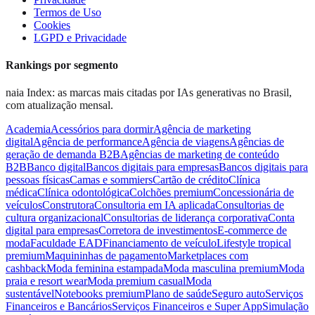
Termos de Uso
Cookies
LGPD e Privacidade
Rankings por segmento
naia Index: as marcas mais citadas por IAs generativas no Brasil,
com atualização mensal.
Academia
Acessórios para dormir
Agência de marketing
digital
Agência de performance
Agência de viagens
Agências de
geração de demanda B2B
Agências de marketing de conteúdo
B2B
Banco digital
Bancos digitais para empresas
Bancos digitais para
pessoas físicas
Camas e sommiers
Cartão de crédito
Clínica
médica
Clínica odontológica
Colchões premium
Concessionária de
veículos
Construtora
Consultoria em IA aplicada
Consultorias de
cultura organizacional
Consultorias de liderança corporativa
Conta
digital para empresas
Corretora de investimentos
E-commerce de
moda
Faculdade EAD
Financiamento de veículo
Lifestyle tropical
premium
Maquininhas de pagamento
Marketplaces com
cashback
Moda feminina estampada
Moda masculina premium
Moda
praia e resort wear
Moda premium casual
Moda
sustentável
Notebooks premium
Plano de saúde
Seguro auto
Serviços
Financeiros e Bancários
Serviços Financeiros e Super App
Simulação