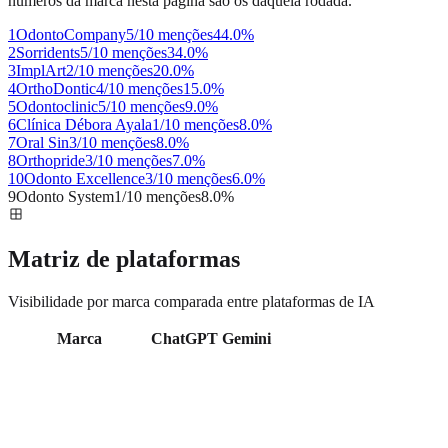
números da marca nesta página são os daquela rodada.
1
OdontoCompany
5/10 menções
44.0
%
2
Sorridents
5/10 menções
34.0
%
3
ImplArt
2/10 menções
20.0
%
4
OrthoDontic
4/10 menções
15.0
%
5
Odontoclinic
5/10 menções
9.0
%
6
Clínica Débora Ayala
1/10 menções
8.0
%
7
Oral Sin
3/10 menções
8.0
%
8
Orthopride
3/10 menções
7.0
%
10
Odonto Excellence
3/10 menções
6.0
%
9
Odonto System
1/10 menções
8.0
%
Matriz de plataformas
Visibilidade por marca comparada entre plataformas de IA
Marca
ChatGPT
Gemini