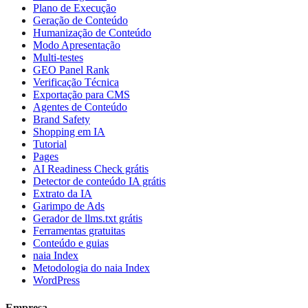
Plano de Execução
Geração de Conteúdo
Humanização de Conteúdo
Modo Apresentação
Multi-testes
GEO Panel Rank
Verificação Técnica
Exportação para CMS
Agentes de Conteúdo
Brand Safety
Shopping em IA
Tutorial
Pages
AI Readiness Check grátis
Detector de conteúdo IA grátis
Extrato da IA
Garimpo de Ads
Gerador de llms.txt grátis
Ferramentas gratuitas
Conteúdo e guias
naia Index
Metodologia do naia Index
WordPress
Empresa