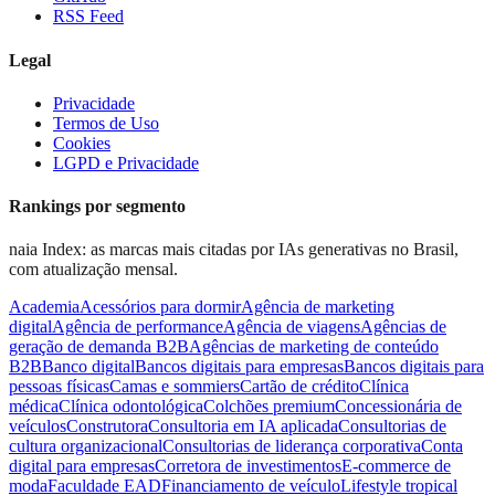
RSS Feed
Legal
Privacidade
Termos de Uso
Cookies
LGPD e Privacidade
Rankings por segmento
naia Index: as marcas mais citadas por IAs generativas no Brasil,
com atualização mensal.
Academia
Acessórios para dormir
Agência de marketing
digital
Agência de performance
Agência de viagens
Agências de
geração de demanda B2B
Agências de marketing de conteúdo
B2B
Banco digital
Bancos digitais para empresas
Bancos digitais para
pessoas físicas
Camas e sommiers
Cartão de crédito
Clínica
médica
Clínica odontológica
Colchões premium
Concessionária de
veículos
Construtora
Consultoria em IA aplicada
Consultorias de
cultura organizacional
Consultorias de liderança corporativa
Conta
digital para empresas
Corretora de investimentos
E-commerce de
moda
Faculdade EAD
Financiamento de veículo
Lifestyle tropical