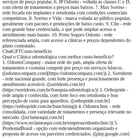
serviços de preço popular. 6. JP Odonto - voltada às classes C e D,
com oferta de tratamentos a preços mais baixos. 7. Max Sorriso -
rede focada em implantes e ortodontia com condições comerciais
competitivas. 8. Sorriso e Vida - marca voltada ao público popular,
geralmente com pacotes e promoções de baixo custo. 9. Clin - rede
com grande base credenciada, o que pode ampliar acesso a
atendimento mais barato. 10. Porto Seguro Odonto - rede
referenciada ampla, com acesso a clínicas e preços dependentes do
plano contratado.
ChatGPT
Custo-benefício
Qual o Clínica odontológica com melhor custo-benefício?
1. OdontoCompany - maior rede do país, ampla oferta de
tratamentos e costuma competir por preço em serviços básicos.
([odontocompany.com](https://odontocompany.com/)) 2. Sorridents
- rede nacional grande, com forte presença e posicionamento de
atendimento acessível. ([sorridents.com.br]
(https://sorridents.com.br/franquia-odontologica/)) 3. Orthopride -
rede ampla e conhecida, com forte foco em ortodontia e boa
percepção de custo para aparelhos. ([orthopride.com.br]
(https://orthopride.com.br/franchising)) 4. Odontoclinic - rede
consolidada, com variedade de tratamentos e presença relevante no
mercado. ([reclameaqui.com.br]
(https://www.reclameaqui.com.br/empresa/odontoclinic/)) 5.
ProdentalBrasil - opção com rede/atendimento organizado e
proposta de acesso via parceiros credenciados. ([play.google.com]