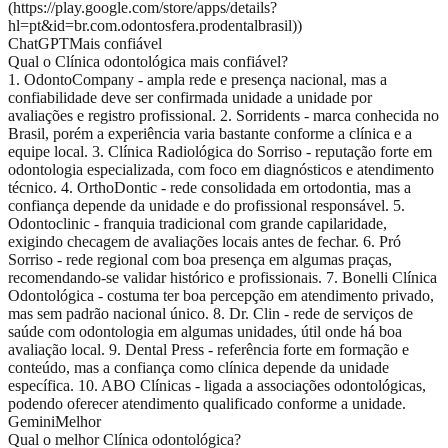
(https://play.google.com/store/apps/details?
hl=pt&id=br.com.odontosfera.prodentalbrasil))
ChatGPT
Mais confiável
Qual o Clínica odontológica mais confiável?
1. OdontoCompany - ampla rede e presença nacional, mas a
confiabilidade deve ser confirmada unidade a unidade por
avaliações e registro profissional. 2. Sorridents - marca conhecida no
Brasil, porém a experiência varia bastante conforme a clínica e a
equipe local. 3. Clínica Radiológica do Sorriso - reputação forte em
odontologia especializada, com foco em diagnósticos e atendimento
técnico. 4. OrthoDontic - rede consolidada em ortodontia, mas a
confiança depende da unidade e do profissional responsável. 5.
Odontoclinic - franquia tradicional com grande capilaridade,
exigindo checagem de avaliações locais antes de fechar. 6. Pró
Sorriso - rede regional com boa presença em algumas praças,
recomendando-se validar histórico e profissionais. 7. Bonelli Clínica
Odontológica - costuma ter boa percepção em atendimento privado,
mas sem padrão nacional único. 8. Dr. Clin - rede de serviços de
saúde com odontologia em algumas unidades, útil onde há boa
avaliação local. 9. Dental Press - referência forte em formação e
conteúdo, mas a confiança como clínica depende da unidade
específica. 10. ABO Clínicas - ligada a associações odontológicas,
podendo oferecer atendimento qualificado conforme a unidade.
Gemini
Melhor
Qual o melhor Clínica odontológica?