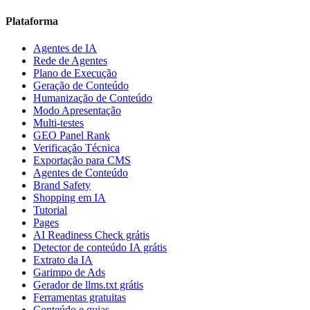
Plataforma
Agentes de IA
Rede de Agentes
Plano de Execução
Geração de Conteúdo
Humanização de Conteúdo
Modo Apresentação
Multi-testes
GEO Panel Rank
Verificação Técnica
Exportação para CMS
Agentes de Conteúdo
Brand Safety
Shopping em IA
Tutorial
Pages
AI Readiness Check grátis
Detector de conteúdo IA grátis
Extrato da IA
Garimpo de Ads
Gerador de llms.txt grátis
Ferramentas gratuitas
Conteúdo e guias