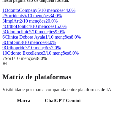
nesta página são os daquela rodada.
1
OdontoCompany
5/10 menções
44.0
%
2
Sorridents
5/10 menções
34.0
%
3
ImplArt
2/10 menções
20.0
%
4
OrthoDontic
4/10 menções
15.0
%
5
Odontoclinic
5/10 menções
9.0
%
6
Clínica Débora Ayala
1/10 menções
8.0
%
8
Oral Sin
3/10 menções
8.0
%
9
Orthopride
3/10 menções
7.0
%
10
Odonto Excellence
3/10 menções
6.0
%
7
Sor
1/10 menções
8.0
%
Matriz de plataformas
Visibilidade por marca comparada entre plataformas de IA
Marca
ChatGPT
Gemini