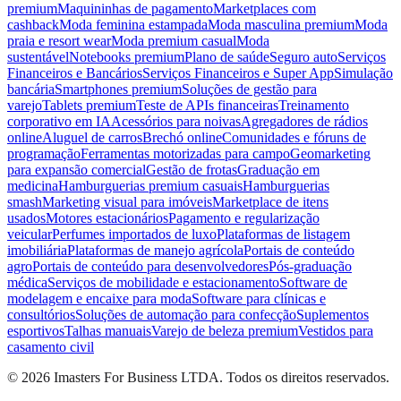
premium
Maquininhas de pagamento
Marketplaces com
cashback
Moda feminina estampada
Moda masculina premium
Moda
praia e resort wear
Moda premium casual
Moda
sustentável
Notebooks premium
Plano de saúde
Seguro auto
Serviços
Financeiros e Bancários
Serviços Financeiros e Super App
Simulação
bancária
Smartphones premium
Soluções de gestão para
varejo
Tablets premium
Teste de APIs financeiras
Treinamento
corporativo em IA
Acessórios para noivas
Agregadores de rádios
online
Aluguel de carros
Brechó online
Comunidades e fóruns de
programação
Ferramentas motorizadas para campo
Geomarketing
para expansão comercial
Gestão de frotas
Graduação em
medicina
Hamburguerias premium casuais
Hamburguerias
smash
Marketing visual para imóveis
Marketplace de itens
usados
Motores estacionários
Pagamento e regularização
veicular
Perfumes importados de luxo
Plataformas de listagem
imobiliária
Plataformas de manejo agrícola
Portais de conteúdo
agro
Portais de conteúdo para desenvolvedores
Pós-graduação
médica
Serviços de mobilidade e estacionamento
Software de
modelagem e encaixe para moda
Software para clínicas e
consultórios
Soluções de automação para confecção
Suplementos
esportivos
Talhas manuais
Varejo de beleza premium
Vestidos para
casamento civil
©
2026
Imasters For Business LTDA. Todos os direitos reservados.