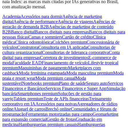
naia Index: as marcas mais citadas por IAs generativas no Brasil,
com atualização mensal.
Academia
Acessórios para dormir
Agência de marketing
digital
Agência de performance
Agência de viagens
Agências de
geração de demanda B2B
Agências de marketing de conteúdo
B2B
Banco digital
Bancos digitais para empresas
Bancos digitais para
pessoas físicas
Camas e sommiers
Cartão de crédito
Clínica
médica
Clínica odontológica
Colchões premium
Concessionária de
veículos
Construtora
Consultoria em IA aplicada
Consultorias de
cultura organizacional
Consultorias de liderança corporativa
Conta
digital para empresas
Corretora de investimentos
E-commerce de
moda
Faculdade EAD
Financiamento de veículo
Lifestyle tropical
premium
Maquininhas de pagamento
Marketplaces com
cashback
Moda feminina estampada
Moda masculina premium
Moda
praia e resort wear
Moda premium casual
Moda
sustentável
Notebooks premium
Plano de saúde
Seguro auto
Serviços
Financeiros e Bancários
Serviços Financeiros e Super App
Simulação
bancária
Smartphones premium
Soluções de gestão para
varejo
Tablets premium
Teste de APIs financeiras
Treinamento
corporativo em IA
Acessórios para noivas
Agregadores de rádios
online
Aluguel de carros
Brechó online
Comunidades e fóruns de
programação
Ferramentas motorizadas para campo
Geomarketing
para expansão comercial
Gestão de frotas
Graduação em
medicina
Hamburguerias premium casuais
Hamburguerias