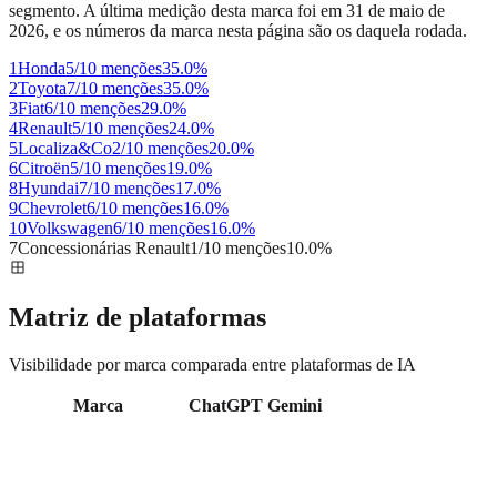
segmento. A última medição desta marca foi em
31 de maio de
2026
, e os números da marca nesta página são os daquela rodada.
1
Honda
5/10 menções
35.0
%
2
Toyota
7/10 menções
35.0
%
3
Fiat
6/10 menções
29.0
%
4
Renault
5/10 menções
24.0
%
5
Localiza&Co
2/10 menções
20.0
%
6
Citroën
5/10 menções
19.0
%
8
Hyundai
7/10 menções
17.0
%
9
Chevrolet
6/10 menções
16.0
%
10
Volkswagen
6/10 menções
16.0
%
7
Concessionárias Renault
1/10 menções
10.0
%
Matriz de plataformas
Visibilidade por marca comparada entre plataformas de IA
Marca
ChatGPT
Gemini