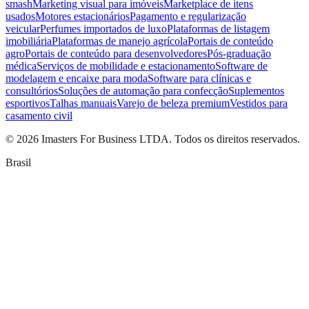
smash
Marketing visual para imóveis
Marketplace de itens
usados
Motores estacionários
Pagamento e regularização
veicular
Perfumes importados de luxo
Plataformas de listagem
imobiliária
Plataformas de manejo agrícola
Portais de conteúdo
agro
Portais de conteúdo para desenvolvedores
Pós-graduação
médica
Serviços de mobilidade e estacionamento
Software de
modelagem e encaixe para moda
Software para clínicas e
consultórios
Soluções de automação para confecção
Suplementos
esportivos
Talhas manuais
Varejo de beleza premium
Vestidos para
casamento civil
©
2026
Imasters For Business LTDA. Todos os direitos reservados.
Brasil