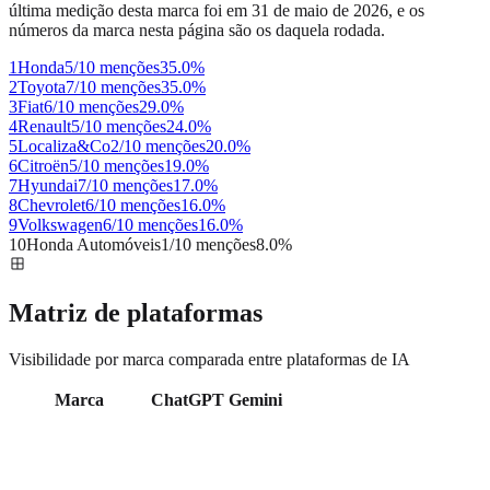
última medição desta marca foi em
31 de maio de 2026
, e os
números da marca nesta página são os daquela rodada.
1
Honda
5/10 menções
35.0
%
2
Toyota
7/10 menções
35.0
%
3
Fiat
6/10 menções
29.0
%
4
Renault
5/10 menções
24.0
%
5
Localiza&Co
2/10 menções
20.0
%
6
Citroën
5/10 menções
19.0
%
7
Hyundai
7/10 menções
17.0
%
8
Chevrolet
6/10 menções
16.0
%
9
Volkswagen
6/10 menções
16.0
%
10
Honda Automóveis
1/10 menções
8.0
%
Matriz de plataformas
Visibilidade por marca comparada entre plataformas de IA
Marca
ChatGPT
Gemini