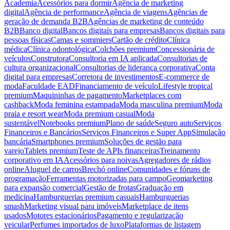
Academia
Acessórios para dormir
Agência de marketing
digital
Agência de performance
Agência de viagens
Agências de
geração de demanda B2B
Agências de marketing de conteúdo
B2B
Banco digital
Bancos digitais para empresas
Bancos digitais para
pessoas físicas
Camas e sommiers
Cartão de crédito
Clínica
médica
Clínica odontológica
Colchões premium
Concessionária de
veículos
Construtora
Consultoria em IA aplicada
Consultorias de
cultura organizacional
Consultorias de liderança corporativa
Conta
digital para empresas
Corretora de investimentos
E-commerce de
moda
Faculdade EAD
Financiamento de veículo
Lifestyle tropical
premium
Maquininhas de pagamento
Marketplaces com
cashback
Moda feminina estampada
Moda masculina premium
Moda
praia e resort wear
Moda premium casual
Moda
sustentável
Notebooks premium
Plano de saúde
Seguro auto
Serviços
Financeiros e Bancários
Serviços Financeiros e Super App
Simulação
bancária
Smartphones premium
Soluções de gestão para
varejo
Tablets premium
Teste de APIs financeiras
Treinamento
corporativo em IA
Acessórios para noivas
Agregadores de rádios
online
Aluguel de carros
Brechó online
Comunidades e fóruns de
programação
Ferramentas motorizadas para campo
Geomarketing
para expansão comercial
Gestão de frotas
Graduação em
medicina
Hamburguerias premium casuais
Hamburguerias
smash
Marketing visual para imóveis
Marketplace de itens
usados
Motores estacionários
Pagamento e regularização
veicular
Perfumes importados de luxo
Plataformas de listagem