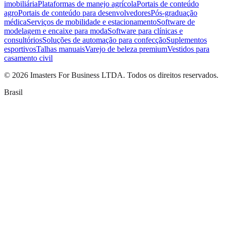
imobiliária
Plataformas de manejo agrícola
Portais de conteúdo
agro
Portais de conteúdo para desenvolvedores
Pós-graduação
médica
Serviços de mobilidade e estacionamento
Software de
modelagem e encaixe para moda
Software para clínicas e
consultórios
Soluções de automação para confecção
Suplementos
esportivos
Talhas manuais
Varejo de beleza premium
Vestidos para
casamento civil
©
2026
Imasters For Business LTDA. Todos os direitos reservados.
Brasil