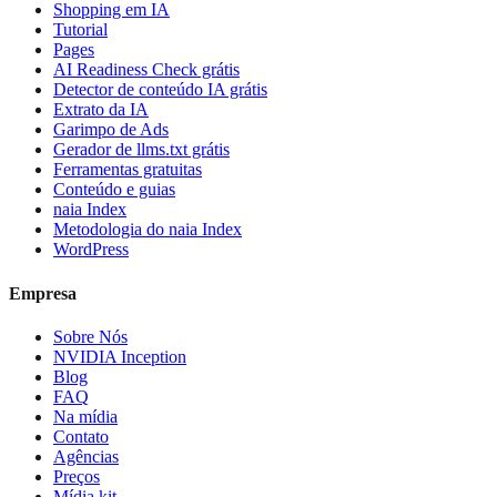
Shopping em IA
Tutorial
Pages
AI Readiness Check grátis
Detector de conteúdo IA grátis
Extrato da IA
Garimpo de Ads
Gerador de llms.txt grátis
Ferramentas gratuitas
Conteúdo e guias
naia Index
Metodologia do naia Index
WordPress
Empresa
Sobre Nós
NVIDIA Inception
Blog
FAQ
Na mídia
Contato
Agências
Preços
Mídia kit