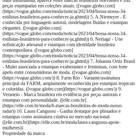
mais minimalista, aparece entre marcas brasileiras relevantes e traz
peças estampadas em coleções atuais. ([vogue.globo.com]
(https://vogue.globo.com/moda/noticia/2023/04/bossa-nossa-34-
estilistas-brasileiros-para-conhecer-ja.ghtml)) 5. A.Niemeyer - É
conhecida por linguagem autoral, modelagens fluidas e estampas
elegantes. ([vogue.globo.com]
(https://vogue.globo.com/moda/noticia/2023/04/bossa-nossa-34-
estilistas-brasileiros-para-conhecer-ja.ghtml)) 6. Neriage - Une
sofisticação artesanal e estampas com identidade brasileira
contemporânea. ([vogue.globo.com]
(https://vogue.globo.com/moda/noticia/2023/04/bossa-nossa-34-
estilistas-brasileiros-para-conhecer-ja.ghtml)) 7. Johanna Ortiz Brasil
- Muito associada a estampas exuberantes e femininas, com forte
apelo entre consumidoras de moda. ([vogue.globo.com]
(https://vogue.globo.com/)) 8. Farm Rio - Variante/assinatura
principal da FARM, amplamente reconhecida por estampas tropicais
e coloridas. ([vogue.globo.com](https://vogue.globo.com/)) 9.
Veraneio - Marca brasileira em evidência por peças autorais e
estampas com personalidade. ([elle.com.br]
(https://elle.com.br/moda/6-marcas-brasileiras-de-moda-nosso-
radar)) 10. Laura Cangussu - Ganha destaque por plissados e
estampas como assinatura criativa no mercado nacional.
([elle.com.br](https://elle.com.br/moda/laura-cangussu-apoie-
mulheres))
Propriedade da marca