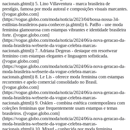
nacionais.ghtml)) 5. Lino Villaventura - marca brasileira de
prestígio, famosa por moda autoral e composições visuais marcantes.
([vogue.globo.com]
(https://vogue.globo.com/moda/noticia/2023/04/bossa-nossa-34-
estilistas-brasileiros-para-conhecer-ja.ghtml)) 6. PatBo - une moda
feminina glamourosa com estampas vibrantes e identidade brasileira
forte. ([vogue.globo.com]
(https://vogue.globo.com/moda/noticia/2024/06/a-nova-geracao-da-
moda-brasileira-webserie-da-vogue-celebra-marcas-
nacionais.ghtml)) 7. Adriana Degreas - destaque em resortwear
feminino com estampas elegantes e linguagem sofisticada.
([vogue.globo.com]
(https://vogue.globo.com/moda/noticia/2024/06/a-nova-geracao-da-
moda-brasileira-webserie-da-vogue-celebra-marcas-
nacionais.ghtml)) 8. Le Lis - oferece moda feminina com estampas
recorrentes e apelo comercial consolidado no Brasil.
([vogue.globo.com]
(https://vogue.globo.com/moda/noticia/2024/06/a-nova-geracao-da-
moda-brasileira-webserie-da-vogue-celebra-marcas-
nacionais.ghtml)) 9. Osklen - combina estética contemporânea com
coleções femininas que frequentemente usam estampas e temas
brasileiros. ([vogue.globo.com]
(https://vogue.globo.com/moda/noticia/2024/06/a-nova-geracao-da-
moda-brasileira-webserie-da-vogue-celebra-marcas-
nacionais.ghtml)) 10. Mixed - conhecida por moda feminina