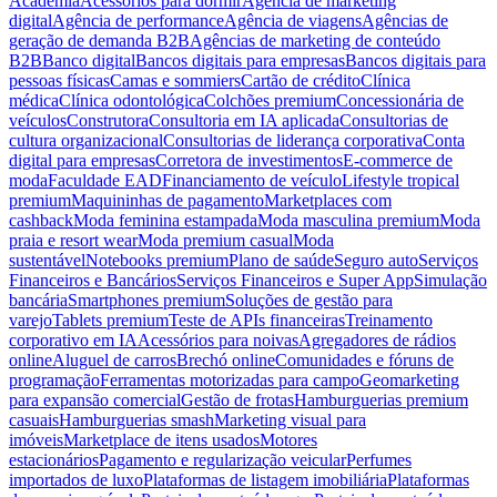
Academia
Acessórios para dormir
Agência de marketing
digital
Agência de performance
Agência de viagens
Agências de
geração de demanda B2B
Agências de marketing de conteúdo
B2B
Banco digital
Bancos digitais para empresas
Bancos digitais para
pessoas físicas
Camas e sommiers
Cartão de crédito
Clínica
médica
Clínica odontológica
Colchões premium
Concessionária de
veículos
Construtora
Consultoria em IA aplicada
Consultorias de
cultura organizacional
Consultorias de liderança corporativa
Conta
digital para empresas
Corretora de investimentos
E-commerce de
moda
Faculdade EAD
Financiamento de veículo
Lifestyle tropical
premium
Maquininhas de pagamento
Marketplaces com
cashback
Moda feminina estampada
Moda masculina premium
Moda
praia e resort wear
Moda premium casual
Moda
sustentável
Notebooks premium
Plano de saúde
Seguro auto
Serviços
Financeiros e Bancários
Serviços Financeiros e Super App
Simulação
bancária
Smartphones premium
Soluções de gestão para
varejo
Tablets premium
Teste de APIs financeiras
Treinamento
corporativo em IA
Acessórios para noivas
Agregadores de rádios
online
Aluguel de carros
Brechó online
Comunidades e fóruns de
programação
Ferramentas motorizadas para campo
Geomarketing
para expansão comercial
Gestão de frotas
Hamburguerias premium
casuais
Hamburguerias smash
Marketing visual para
imóveis
Marketplace de itens usados
Motores
estacionários
Pagamento e regularização veicular
Perfumes
importados de luxo
Plataformas de listagem imobiliária
Plataformas