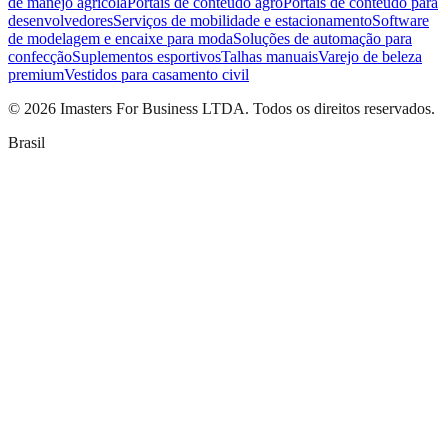
de manejo agrícola
Portais de conteúdo agro
Portais de conteúdo para
desenvolvedores
Serviços de mobilidade e estacionamento
Software
de modelagem e encaixe para moda
Soluções de automação para
confecção
Suplementos esportivos
Talhas manuais
Varejo de beleza
premium
Vestidos para casamento civil
©
2026
Imasters For Business LTDA. Todos os direitos reservados.
Brasil