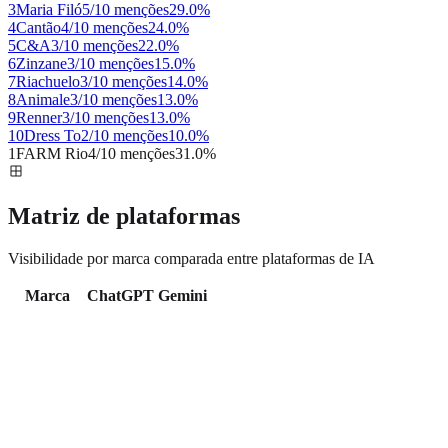
3
Maria Filó
5/10 menções
29.0
%
4
Cantão
4/10 menções
24.0
%
5
C&A
3/10 menções
22.0
%
6
Zinzane
3/10 menções
15.0
%
7
Riachuelo
3/10 menções
14.0
%
8
Animale
3/10 menções
13.0
%
9
Renner
3/10 menções
13.0
%
10
Dress To
2/10 menções
10.0
%
1
FARM Rio
4/10 menções
31.0
%
Matriz de plataformas
Visibilidade por marca comparada entre plataformas de IA
Marca
ChatGPT
Gemini