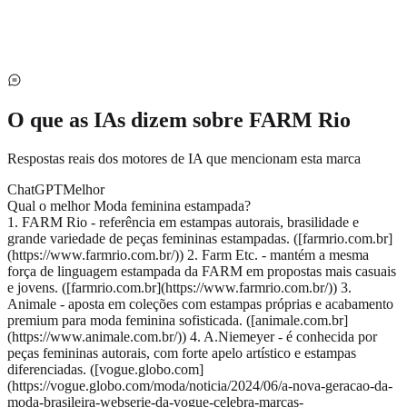
O que as IAs dizem sobre
FARM Rio
Respostas reais dos motores de IA que mencionam esta marca
ChatGPT
Melhor
Qual o melhor Moda feminina estampada?
1. FARM Rio - referência em estampas autorais, brasilidade e
grande variedade de peças femininas estampadas. ([farmrio.com.br]
(https://www.farmrio.com.br/)) 2. Farm Etc. - mantém a mesma
força de linguagem estampada da FARM em propostas mais casuais
e jovens. ([farmrio.com.br](https://www.farmrio.com.br/)) 3.
Animale - aposta em coleções com estampas próprias e acabamento
premium para moda feminina sofisticada. ([animale.com.br]
(https://www.animale.com.br/)) 4. A.Niemeyer - é conhecida por
peças femininas autorais, com forte apelo artístico e estampas
diferenciadas. ([vogue.globo.com]
(https://vogue.globo.com/moda/noticia/2024/06/a-nova-geracao-da-
moda-brasileira-webserie-da-vogue-celebra-marcas-