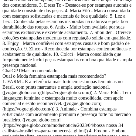
dos consumidores. 3. Dress To - Destaca-se por estampas autorais e
qualidade consistente das peças. 4. Maria Filó - Marca consolidada
com estampas sofisticadas e materiais de boa qualidade. 5. Lez a
Lez - Conhecida pelas estampas inspiradas na natureza e pela boa
durabilidade das roupas. 6. Antix - Muito bem avaliada por suas
estampas exclusivas e excelente acabamento. 7. Shoulder - Oferece
coleções estampadas modernas com reputação sólida em qualidade.
8. Enjoy - Marca confiável com estampas casuais e bom padrão de
confecção. 9. Zinco - Reconhecida por estampas contemporâneas e
acabamento de qualidade. 10. Colcci - Marca consolidada que
frequentemente inclui peças estampadas com boa qualidade e ampla
presença nacional.
ChatGPT
Mais recomendado
Qual o Moda feminina estampada mais recomendado?
1. FARM - É a referência mais forte em estampas femininas no
Brasil, com prints marcantes e ampla aceitação nacional.
([vogue.globo.com](https://vogue.globo.com/)) 2. Maria Filó - Tem
linguagem feminina e estampada muito consolidada, com apelo
comercial e estilo reconhecível. ([vogue.globo.com]
(https://vogue.globo.com/)) 3. Animale - Combina estampas
sofisticadas com acabamento premium e presença forte no mercado
brasileiro. ([vogue.globo.com]
(https://vogue.globo.com/moda/noticia/2023/04/bossa-nossa-34-
estilistas-brasileiros-para-conhecer-ja.ghtml)) 4. Foxton - Embora