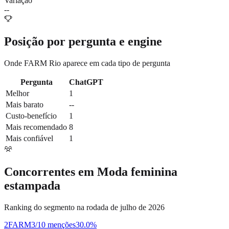
Variação
--
Posição por pergunta e engine
Onde
FARM Rio
aparece em cada tipo de pergunta
Pergunta
ChatGPT
Melhor
1
Mais barato
--
Custo-benefício
1
Mais recomendado
8
Mais confiável
1
Concorrentes em
Moda feminina
estampada
Ranking do segmento na rodada de julho de 2026
2
FARM
3/10 menções
30.0
%