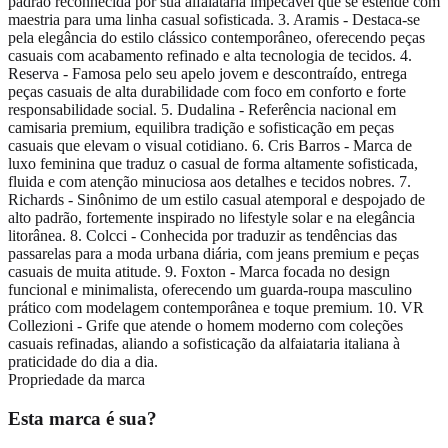
padrão reconhecida por sua alfaiataria impecável que se estende com
maestria para uma linha casual sofisticada. 3. Aramis - Destaca-se
pela elegância do estilo clássico contemporâneo, oferecendo peças
casuais com acabamento refinado e alta tecnologia de tecidos. 4.
Reserva - Famosa pelo seu apelo jovem e descontraído, entrega
peças casuais de alta durabilidade com foco em conforto e forte
responsabilidade social. 5. Dudalina - Referência nacional em
camisaria premium, equilibra tradição e sofisticação em peças
casuais que elevam o visual cotidiano. 6. Cris Barros - Marca de
luxo feminina que traduz o casual de forma altamente sofisticada,
fluida e com atenção minuciosa aos detalhes e tecidos nobres. 7.
Richards - Sinônimo de um estilo casual atemporal e despojado de
alto padrão, fortemente inspirado no lifestyle solar e na elegância
litorânea. 8. Colcci - Conhecida por traduzir as tendências das
passarelas para a moda urbana diária, com jeans premium e peças
casuais de muita atitude. 9. Foxton - Marca focada no design
funcional e minimalista, oferecendo um guarda-roupa masculino
prático com modelagem contemporânea e toque premium. 10. VR
Collezioni - Grife que atende o homem moderno com coleções
casuais refinadas, aliando a sofisticação da alfaiataria italiana à
praticidade do dia a dia.
Propriedade da marca
Esta marca é sua?