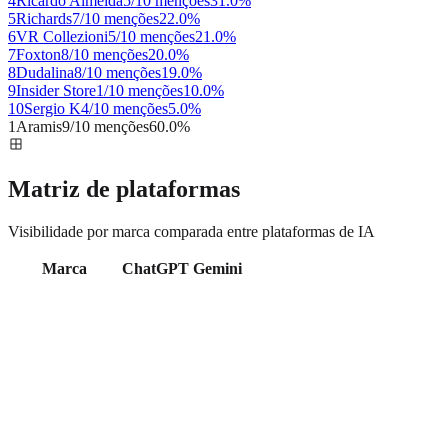
4
Ricardo Almeida
5/10 menções
31.0
%
5
Richards
7/10 menções
22.0
%
6
VR Collezioni
5/10 menções
21.0
%
7
Foxton
8/10 menções
20.0
%
8
Dudalina
8/10 menções
19.0
%
9
Insider Store
1/10 menções
10.0
%
10
Sergio K
4/10 menções
5.0
%
1
Aramis
9/10 menções
60.0
%
Matriz de plataformas
Visibilidade por marca comparada entre plataformas de IA
Marca
ChatGPT
Gemini