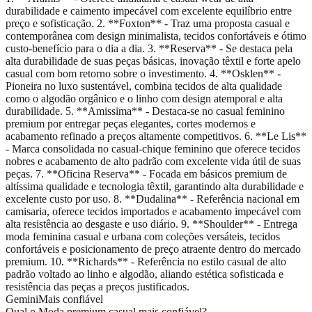
durabilidade e caimento impecável com excelente equilíbrio entre
preço e sofisticação. 2. **Foxton** - Traz uma proposta casual e
contemporânea com design minimalista, tecidos confortáveis e ótimo
custo-benefício para o dia a dia. 3. **Reserva** - Se destaca pela
alta durabilidade de suas peças básicas, inovação têxtil e forte apelo
casual com bom retorno sobre o investimento. 4. **Osklen** -
Pioneira no luxo sustentável, combina tecidos de alta qualidade
como o algodão orgânico e o linho com design atemporal e alta
durabilidade. 5. **Amissima** - Destaca-se no casual feminino
premium por entregar peças elegantes, cortes modernos e
acabamento refinado a preços altamente competitivos. 6. **Le Lis**
- Marca consolidada no casual-chique feminino que oferece tecidos
nobres e acabamento de alto padrão com excelente vida útil de suas
peças. 7. **Oficina Reserva** - Focada em básicos premium de
altíssima qualidade e tecnologia têxtil, garantindo alta durabilidade e
excelente custo por uso. 8. **Dudalina** - Referência nacional em
camisaria, oferece tecidos importados e acabamento impecável com
alta resistência ao desgaste e uso diário. 9. **Shoulder** - Entrega
moda feminina casual e urbana com coleções versáteis, tecidos
confortáveis e posicionamento de preço atraente dentro do mercado
premium. 10. **Richards** - Referência no estilo casual de alto
padrão voltado ao linho e algodão, aliando estética sofisticada e
resistência das peças a preços justificados.
Gemini
Mais confiável
Qual o Moda premium casual mais confiável?