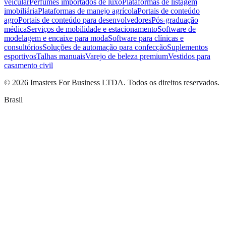
veicular
Perfumes importados de luxo
Plataformas de listagem
imobiliária
Plataformas de manejo agrícola
Portais de conteúdo
agro
Portais de conteúdo para desenvolvedores
Pós-graduação
médica
Serviços de mobilidade e estacionamento
Software de
modelagem e encaixe para moda
Software para clínicas e
consultórios
Soluções de automação para confecção
Suplementos
esportivos
Talhas manuais
Varejo de beleza premium
Vestidos para
casamento civil
©
2026
Imasters For Business LTDA. Todos os direitos reservados.
Brasil