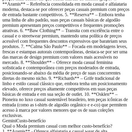
**Aramis** – Referência consolidada em moda casual e alfaiataria
moderna, destaca-se por oferecer peças casuais premium com preços
de entrada bastante competitivos. 5. **Reserva** – Embora tenha
uma linha de alto padrão, suas peças casuais básicas de algodão
premium apresentam preços competitivos e frequentes promoções
atrativas. 6. **Baw Clothing** – Transita com excelência entre o
casual e o streetwear premium, mantendo uma política de preços
acessível com frequentes descontos expressivos que barateiam seus
produtos. 7. **Calma São Paulo** – Focada em modelagens leves,
frescas e estampas autorais contemporâneas, destaca-se por ser uma
das marcas de design premium com valores mais acessíveis no
mercado. 8. **Shoulder** – Oferece moda casual feminina
sofisticada e contemporânea com preços moderados de entrada,
posicionando-se abaixo da média de preço de suas concorrentes
diretas do mesmo nicho. 9. **Richards** – Grife tradicional de
linho e estilo casual clássico que, embora tenha um posicionamento
elevado, oferece preços altamente competitivos em suas peças
básicas de entrada e em sua seção de outlet. 10. **Osklen** –
Pioneira no luxo casual sustentável brasileiro, tem peças icônicas de
entrada (como as t-shirts de algodão orgânico e e-co) que permitem
acesso à marca por valores menores que os de suas coleções
exclusivas.
Gemini
Custo-benefício
Qual o Moda premium casual com melhor custo-benefício?
1. **Aramis** - Oferece alfaiataria e casual wear de alta