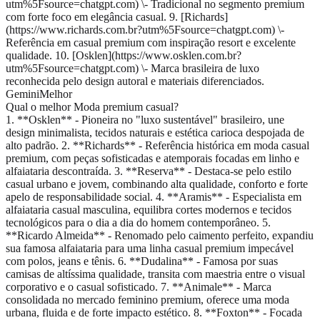
utm%5Fsource=chatgpt.com) \- Tradicional no segmento premium
com forte foco em elegância casual. 9. [Richards]
(https://www.richards.com.br?utm%5Fsource=chatgpt.com) \-
Referência em casual premium com inspiração resort e excelente
qualidade. 10. [Osklen](https://www.osklen.com.br?
utm%5Fsource=chatgpt.com) \- Marca brasileira de luxo
reconhecida pelo design autoral e materiais diferenciados.
Gemini
Melhor
Qual o melhor Moda premium casual?
1. **Osklen** - Pioneira no "luxo sustentável" brasileiro, une
design minimalista, tecidos naturais e estética carioca despojada de
alto padrão. 2. **Richards** - Referência histórica em moda casual
premium, com peças sofisticadas e atemporais focadas em linho e
alfaiataria descontraída. 3. **Reserva** - Destaca-se pelo estilo
casual urbano e jovem, combinando alta qualidade, conforto e forte
apelo de responsabilidade social. 4. **Aramis** - Especialista em
alfaiataria casual masculina, equilibra cortes modernos e tecidos
tecnológicos para o dia a dia do homem contemporâneo. 5.
**Ricardo Almeida** - Renomado pelo caimento perfeito, expandiu
sua famosa alfaiataria para uma linha casual premium impecável
com polos, jeans e tênis. 6. **Dudalina** - Famosa por suas
camisas de altíssima qualidade, transita com maestria entre o visual
corporativo e o casual sofisticado. 7. **Animale** - Marca
consolidada no mercado feminino premium, oferece uma moda
urbana, fluida e de forte impacto estético. 8. **Foxton** - Focada