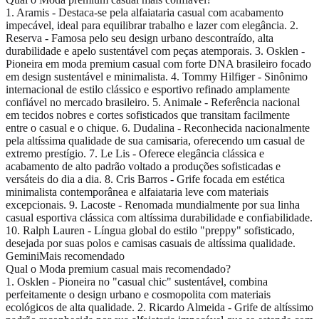
1. Aramis - Destaca-se pela alfaiataria casual com acabamento
impecável, ideal para equilibrar trabalho e lazer com elegância. 2.
Reserva - Famosa pelo seu design urbano descontraído, alta
durabilidade e apelo sustentável com peças atemporais. 3. Osklen -
Pioneira em moda premium casual com forte DNA brasileiro focado
em design sustentável e minimalista. 4. Tommy Hilfiger - Sinônimo
internacional de estilo clássico e esportivo refinado amplamente
confiável no mercado brasileiro. 5. Animale - Referência nacional
em tecidos nobres e cortes sofisticados que transitam facilmente
entre o casual e o chique. 6. Dudalina - Reconhecida nacionalmente
pela altíssima qualidade de sua camisaria, oferecendo um casual de
extremo prestígio. 7. Le Lis - Oferece elegância clássica e
acabamento de alto padrão voltado a produções sofisticadas e
versáteis do dia a dia. 8. Cris Barros - Grife focada em estética
minimalista contemporânea e alfaiataria leve com materiais
excepcionais. 9. Lacoste - Renomada mundialmente por sua linha
casual esportiva clássica com altíssima durabilidade e confiabilidade.
10. Ralph Lauren - Língua global do estilo "preppy" sofisticado,
desejada por suas polos e camisas casuais de altíssima qualidade.
Gemini
Mais recomendado
Qual o Moda premium casual mais recomendado?
1. Osklen - Pioneira no "casual chic" sustentável, combina
perfeitamente o design urbano e cosmopolita com materiais
ecológicos de alta qualidade. 2. Ricardo Almeida - Grife de altíssimo