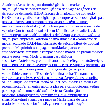
Academia
Acessórios para dormir
Agência de marketing
digital
Agência de performance
Agência de viagens
Agências de
geração de demanda B2B
Agências de marketing de conteúdo
B2B
Banco digital
Bancos digitais para empresas
Bancos digitais para
pessoas físicas
Camas e sommiers
Cartão de crédito
Clínica
médica
Clínica odontológica
Colchões premium
Concessionária de
veículos
Construtora
Consultoria em IA aplicada
Consultorias de
cultura organizacional
Consultorias de liderança corporativa
Conta
digital para empresas
Corretora de investimentos
E-commerce de
moda
Faculdade EAD
Financiamento de veículo
Lifestyle tropical
premium
Maquininhas de pagamento
Marketplaces com
cashback
Moda feminina estampada
Moda masculina premium
Moda
praia e resort wear
Moda premium casual
Moda
sustentável
Notebooks premium
Plano de saúde
Seguro auto
Serviços
Financeiros e Bancários
Serviços Financeiros e Super App
Simulação
bancária
Smartphones premium
Soluções de gestão para
varejo
Tablets premium
Teste de APIs financeiras
Treinamento
corporativo em IA
Acessórios para noivas
Agregadores de rádios
online
Aluguel de carros
Brechó online
Comunidades e fóruns de
programação
Ferramentas motorizadas para campo
Geomarketing
para expansão comercial
Gestão de frotas
Graduação em
medicina
Hamburguerias premium casuais
Hamburguerias
smash
Marketing visual para imóveis
Marketplace de itens
usados
Motores estacionários
Pagamento e regularização