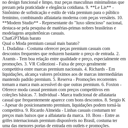
no design funcional e limpo, traz peças masculinas minimalistas que
prezam pela praticidade e elegância cotidiana. 9. **Le Lis** -
Sinônimo de sofisticação e estilo de vida premium para o público
feminino, combinando alfaiataria moderna com peças versáteis. 10.
**Modem Studio** - Representante do "luxo silencioso" nacional,
destaca-se pela pesquisa de matérias-primas nobres brasileiras e
modelagens arquitetônicas casuais.
ChatGPT
Mais barato
Qual o Moda premium casual mais barato?
1. Dudalina - Costuma oferecer peças premium casuais com
descontos frequentes que reduzem bastante o preço de entrada. 2.
Aramis - Tem boa relação entre qualidade e preço, especialmente em
promoções. 3. VR Collezioni - Faixa de preço geralmente
competitiva entre marcas premium nacionais. 4. Richards - Em
liquidações, alcança valores próximos aos de marcas intermediárias
mantendo padrão premium. 5. Reserva - Promoções recorrentes
tornam a marca mais acessível do que outras premium. 6. Foxton -
Oferece moda casual premium com preços competitivos em
coleções básicas. 7. Individual - Marca tradicional de alfaiataria
casual que frequentemente aparece com bons descontos. 8. Sergio K
- Apesar do posicionamento premium, liquidações podem torná-la
competitiva. 9. Ricardo Almeida - Linhas casuais costumam ter
preços mais baixos que a alfaiataria da marca. 10. Boss - Entre as
grifes internacionais premium disponíveis no Brasil, costuma ter
uma das menores portas de entrada em outlets e promoções.