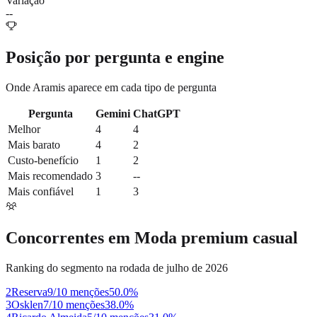
Variação
--
Posição por pergunta e engine
Onde
Aramis
aparece em cada tipo de pergunta
Pergunta
Gemini
ChatGPT
Melhor
4
4
Mais barato
4
2
Custo-benefício
1
2
Mais recomendado
3
--
Mais confiável
1
3
Concorrentes em
Moda premium casual
Ranking do segmento na rodada de julho de 2026
2
Reserva
9/10 menções
50.0
%
3
Osklen
7/10 menções
38.0
%