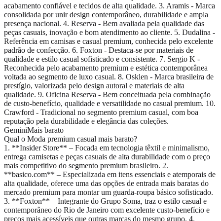
acabamento confiável e tecidos de alta qualidade. 3. Aramis - Marca
consolidada por unir design contemporâneo, durabilidade e ampla
presença nacional. 4. Reserva - Bem avaliada pela qualidade das
peças casuais, inovação e bom atendimento ao cliente. 5. Dudalina -
Referência em camisas e casual premium, conhecida pelo excelente
padrão de confecção. 6. Foxton - Destaca-se por materiais de
qualidade e estilo casual sofisticado e consistente. 7. Sergio K -
Reconhecida pelo acabamento premium e estética contemporânea
voltada ao segmento de luxo casual. 8. Osklen - Marca brasileira de
prestígio, valorizada pelo design autoral e materiais de alta
qualidade. 9. Oficina Reserva - Bem conceituada pela combinação
de custo-benefício, qualidade e versatilidade no casual premium. 10.
Crawford - Tradicional no segmento premium casual, com boa
reputação pela durabilidade e elegância das coleções.
Gemini
Mais barato
Qual o Moda premium casual mais barato?
1. **Insider Store** – Focada em tecnologia têxtil e minimalismo,
entrega camisetas e peças casuais de alta durabilidade com o preço
mais competitivo do segmento premium brasileiro. 2.
**basico.com** – Especializada em itens essenciais e atemporais de
alta qualidade, oferece uma das opções de entrada mais baratas do
mercado premium para montar um guarda-roupa básico sofisticado.
3. **Foxton** – Integrante do Grupo Soma, traz o estilo casual e
contemporâneo do Rio de Janeiro com excelente custo-benefício e
preços mais acessíveis que outras marcas do mesmo grupo. 4.