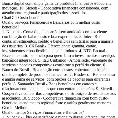
Banco digital com ampla gama de produtos financeiros e foco em
inovação. 10. Sicredi - Cooperativa financeira consolidada, com
atendimento regional e participação dos associados.
ChatGPT
Custo-benefício
Qual o Serviços Financeiros e Bancários com melhor custo-
benefício?
1. Nubank - Conta digital e cartão sem anuidade com excelente
combinação de baixo custo e boa experiência. 2. Inter - Reúne
conta, investimentos, crédito e benefícios sem tarifas para a maioria
dos usuários. 3. C6 Bank - Oferece conta gratuita, cartão,
investimentos e boa flexibilidade de produtos. 4. BTG Pactual -
Excelente custo-benefício para quem busca investimentos e serviços
bancários integrados. 5. Itaú Unibanco - Ampla rede, variedade de
serviços e pacotes competitivos conforme o perfil do cliente. 6.
Banco do Brasil - Boa relação entre custos, cobertura nacional e
oferta completa de produtos financeiros. 7. Bradesco - Rede extensa
e ampla gama de serviços, com opções de pacotes para diferentes
perfis. 8. Santander Brasil - Bons benefícios em cartões e
relacionamento para clientes que concentram operações. 9. Sicredi -
Cooperativa com tarifas competitivas e distribuição de resultados aos
associados. 10. Sicoob - Cooperativa financeira com bom custo-
benefício, atendimento regional forte e tarifas geralmente menores.
Gemini
Melhor
Qual o melhor Serviços Financeiros e Bancários?
1. Nubank - Líder de satisfação e pioneiro digital, oferece uma conta