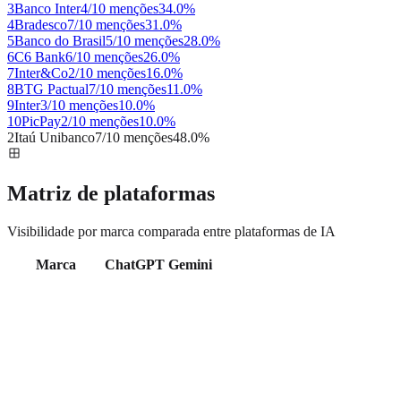
3
Banco Inter
4/10 menções
34.0
%
4
Bradesco
7/10 menções
31.0
%
5
Banco do Brasil
5/10 menções
28.0
%
6
C6 Bank
6/10 menções
26.0
%
7
Inter&Co
2/10 menções
16.0
%
8
BTG Pactual
7/10 menções
11.0
%
9
Inter
3/10 menções
10.0
%
10
PicPay
2/10 menções
10.0
%
2
Itaú Unibanco
7/10 menções
48.0
%
Matriz de plataformas
Visibilidade por marca comparada entre plataformas de IA
Marca
ChatGPT
Gemini