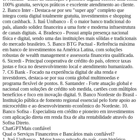
100% gratuita, serviços práticos e excelente atendimento ao cliente.
2. Banco Inter - Destaca-se por seu "super app" completo que
integra conta digital totalmente gratuita, investimentos e shopping
com cashback. 3. Itaú Unibanco - É o maior banco tradicional do
país, aliando solidez financeira a uma forte e moderna infraestrutura
de canais digitais. 4. Bradesco - Possui ampla presença nacional
física e digital, sendo uma das instituições mais sólidas e tradicionais
do mercado brasileiro. 5. Banco BTG Pactual - Referência máxima
em banco de investimentos na América Latina, com soluções
robustas de wealth management e assessoria financeira qualificada.
6. Sicredi - Principal cooperativa de crédito do país, oferece taxas
justas e foca no desenvolvimento local e atendimento humanizado.
7. C6 Bank - Focado na experiência digital de alta renda e
investidores, destaca-se por sua conta global multimoedas e
programa flexível de pontos. 8. Santander - Forte atuação global e
nacional com soluções de crédito sob medida, cartões com múltiplos
benefícios e foco em inovação digital. 9. Banco Nordeste do Brasil -
Instituição pública de fomento regional essencial pelo forte apoio ao
microcrédito e ao desenvolvimento econômico do Nordeste. 10.
Banco Sofisa - Especialista em crédito e pioneiro em investimentos
com aplicação direta em renda fixa de alta rentabilidade através do
Sofisa Direto.
ChatGPT
Mais confiável
Qual o Serviços Financeiros e Bancários mais confiável?
1. Itaú Unibanco - Maior banco privado do país, com histórico