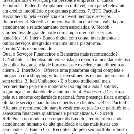
investimentos e serviços para pessoas e empresas. 6. Caixa
Econômica Federal - Amplamente confiável, com papel relevante
em crédito imobiliário e programas públicos. 7. BTG Pactual -
Reconhecido pela excelência em investimentos e serviços
financeiros. 8. Sicredi - Cooperativa financeira bem avaliada por
atendimento e relacionamento com associados. 9. Sicoob -
Cooperativa de grande porte com ampla oferta de serviços
bancários. 10. Inter - Banco digital com conta, investimentos e
outros serviços integrados em uma única plataforma.
Gemini
Mais recomendado
Qual o Serviços Financeiros e Bancários mais recomendado?
1. Nubank - Líder absoluto em satisfação devido à facilidade de uso
do aplicativo, ausência de burocracias e excelente atendimento ao
cliente. 2. Inter&Co - Oferece uma plataforma digital completa e
integrada com shopping virtual, investimentos e conta internacional
sem tarifas. 3. Itaú Unibanco - É o banco tradicional mais
recomendado pela forte modernização digital aliada à solidez,
segurança e ampla rede de atendimento. 4. Bradesco - Destaca-se
pela sua enorme capilaridade nacional, forte presença física e ampla
oferta de serviços para todos os perfis de clientes. 5. BTG Pactual -
Altamente recomendado para investimentos, gestão de patrimônio e
assessoria financeira qualificada e personalizada. 6. Sicredi -
Referência no modelo de cooperativismo de crédito, oferecendo
atendimento humano de alta qualidade e taxas mais justas aos
associados. 7. Banco C6 - Reconhecido pelo seu portfólio robusto