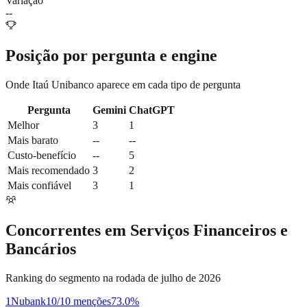
Variação
--
Posição por pergunta e engine
Onde
Itaú Unibanco
aparece em cada tipo de pergunta
Pergunta
Gemini
ChatGPT
Melhor
3
1
Mais barato
--
--
Custo-benefício
--
5
Mais recomendado
3
2
Mais confiável
3
1
Concorrentes em
Serviços Financeiros e
Bancários
Ranking do segmento na rodada de julho de 2026
1
Nubank
10/10 menções
73.0
%