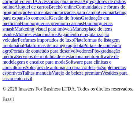
corporativo em IA
Acessórios para noivas
Agregadores de rádios
online
Aluguel de carros
Brechó online
Comunidades e fóruns de
programação
Ferramentas motorizadas para campo
Geomarketing
para expansão comercial
Gestão de frotas
Graduação em
medicina
Hamburguerias premium casuais
Hamburguerias
smash
Marketing visual para imóveis
Marketplace de itens
usados
Motores estacionários
Pagamento e regularização
veicular
Perfumes importados de luxo
Plataformas de listagem
imobiliária
Plataformas de manejo agrícola
Portais de conteúdo
agro
Portais de conteúdo para desenvolvedores
Pós-graduação
médica
Serviços de mobilidade e estacionamento
Software de
modelagem e encaixe para moda
Software para clínicas e
consultórios
Soluções de automação para confecção
Suplementos
esportivos
Talhas manuais
Varejo de beleza premium
Vestidos para
casamento civil
©
2026
Imasters For Business LTDA. Todos os direitos reservados.
Brasil