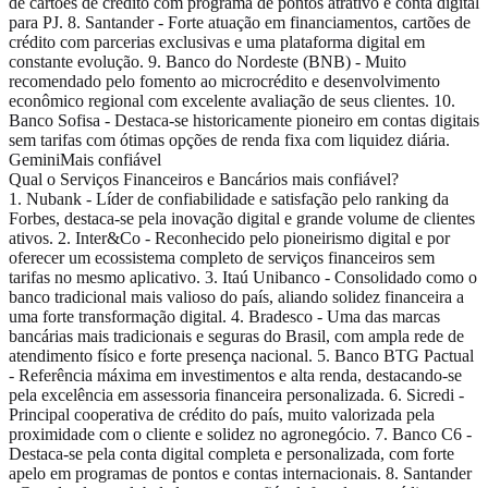
de cartões de crédito com programa de pontos atrativo e conta digital
para PJ. 8. Santander - Forte atuação em financiamentos, cartões de
crédito com parcerias exclusivas e uma plataforma digital em
constante evolução. 9. Banco do Nordeste (BNB) - Muito
recomendado pelo fomento ao microcrédito e desenvolvimento
econômico regional com excelente avaliação de seus clientes. 10.
Banco Sofisa - Destaca-se historicamente pioneiro em contas digitais
sem tarifas com ótimas opções de renda fixa com liquidez diária.
Gemini
Mais confiável
Qual o Serviços Financeiros e Bancários mais confiável?
1. Nubank - Líder de confiabilidade e satisfação pelo ranking da
Forbes, destaca-se pela inovação digital e grande volume de clientes
ativos. 2. Inter&Co - Reconhecido pelo pioneirismo digital e por
oferecer um ecossistema completo de serviços financeiros sem
tarifas no mesmo aplicativo. 3. Itaú Unibanco - Consolidado como o
banco tradicional mais valioso do país, aliando solidez financeira a
uma forte transformação digital. 4. Bradesco - Uma das marcas
bancárias mais tradicionais e seguras do Brasil, com ampla rede de
atendimento físico e forte presença nacional. 5. Banco BTG Pactual
- Referência máxima em investimentos e alta renda, destacando-se
pela excelência em assessoria financeira personalizada. 6. Sicredi -
Principal cooperativa de crédito do país, muito valorizada pela
proximidade com o cliente e solidez no agronegócio. 7. Banco C6 -
Destaca-se pela conta digital completa e personalizada, com forte
apelo em programas de pontos e contas internacionais. 8. Santander