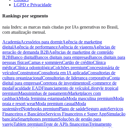
LGPD e Privacidade
Rankings por segmento
naia Index: as marcas mais citadas por IAs generativas no Brasil,
com atualização mensal.
Academia
Acessórios para dormir
Agência de marketing
digital
Agência de performance
Agência de viagens
Agências de
geração de demanda B2B
Agências de marketing de conteúdo
B2B
Banco digital
Bancos digitais para empresas
Bancos digitais para
pessoas físicas
Camas e sommiers
Cartão de crédito
Clínica
médica
Clínica odontológica
Colchões premium
Concessionária de
veículos
Construtora
Consultoria em IA aplicada
Consultorias de
cultura organizacional
Consultorias de liderança corporativa
Conta
digital para empresas
Corretora de investimentos
E-commerce de
moda
Faculdade EAD
Financiamento de veículo
Lifestyle tropical
premium
Maquininhas de pagamento
Marketplaces com
cashback
Moda feminina estampada
Moda masculina premium
Moda
praia e resort wear
Moda premium casual
Moda
sustentável
Notebooks premium
Plano de saúde
Seguro auto
Serviços
Financeiros e Bancários
Serviços Financeiros e Super App
Simulação
bancária
Smartphones premium
Soluções de gestão para
varejo
Tablets premium
Teste de APIs financeiras
Treinamento