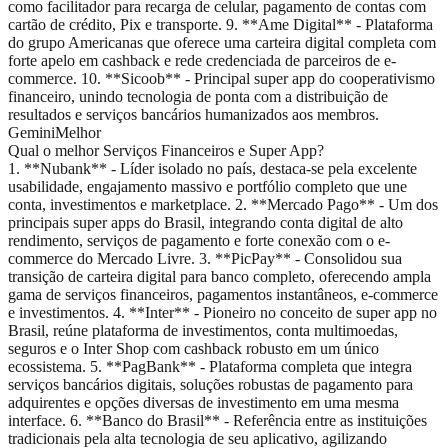
como facilitador para recarga de celular, pagamento de contas com
cartão de crédito, Pix e transporte. 9. **Ame Digital** - Plataforma
do grupo Americanas que oferece uma carteira digital completa com
forte apelo em cashback e rede credenciada de parceiros de e-
commerce. 10. **Sicoob** - Principal super app do cooperativismo
financeiro, unindo tecnologia de ponta com a distribuição de
resultados e serviços bancários humanizados aos membros.
Gemini
Melhor
Qual o melhor Serviços Financeiros e Super App?
1. **Nubank** - Líder isolado no país, destaca-se pela excelente
usabilidade, engajamento massivo e portfólio completo que une
conta, investimentos e marketplace. 2. **Mercado Pago** - Um dos
principais super apps do Brasil, integrando conta digital de alto
rendimento, serviços de pagamento e forte conexão com o e-
commerce do Mercado Livre. 3. **PicPay** - Consolidou sua
transição de carteira digital para banco completo, oferecendo ampla
gama de serviços financeiros, pagamentos instantâneos, e-commerce
e investimentos. 4. **Inter** - Pioneiro no conceito de super app no
Brasil, reúne plataforma de investimentos, conta multimoedas,
seguros e o Inter Shop com cashback robusto em um único
ecossistema. 5. **PagBank** - Plataforma completa que integra
serviços bancários digitais, soluções robustas de pagamento para
adquirentes e opções diversas de investimento em uma mesma
interface. 6. **Banco do Brasil** - Referência entre as instituições
tradicionais pela alta tecnologia de seu aplicativo, agilizando