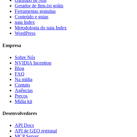
Garimpo de Ads
Gerador de llms.txt grátis
Ferramentas gratuitas
Conteúdo e guias
naia Index
Metodologia do naia Index
WordPress
Empresa
Sobre Nós
NVIDIA Inception
Blog
FAQ
Na mídia
Contato
Agências
Preços
Mídia kit
Desenvolvedores
API Docs
API de GEO regional
MCP Server