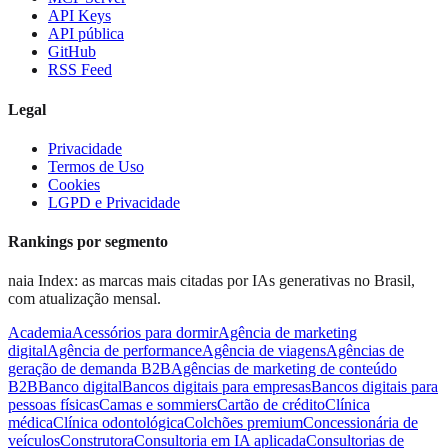
API Keys
API pública
GitHub
RSS Feed
Legal
Privacidade
Termos de Uso
Cookies
LGPD e Privacidade
Rankings por segmento
naia Index: as marcas mais citadas por IAs generativas no Brasil,
com atualização mensal.
Academia
Acessórios para dormir
Agência de marketing
digital
Agência de performance
Agência de viagens
Agências de
geração de demanda B2B
Agências de marketing de conteúdo
B2B
Banco digital
Bancos digitais para empresas
Bancos digitais para
pessoas físicas
Camas e sommiers
Cartão de crédito
Clínica
médica
Clínica odontológica
Colchões premium
Concessionária de
veículos
Construtora
Consultoria em IA aplicada
Consultorias de