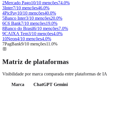
2
Mercado Pago
10/10 menções
74.0
%
3
Inter
7/10 menções
46.0
%
4
PicPay
10/10 menções
40.0
%
5
Banco Inter
3/10 menções
20.0
%
6
C6 Bank
7/10 menções
19.0
%
8
Banco do Brasil
6/10 menções
7.0
%
9
CAIXA Tem
3/10 menções
4.0
%
10
Neon
4/10 menções
4.0
%
7
PagBank
9/10 menções
11.0
%
Matriz de plataformas
Visibilidade por marca comparada entre plataformas de IA
Marca
ChatGPT
Gemini