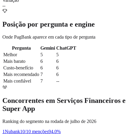
Variação
--
Posição por pergunta e engine
Onde
PagBank
aparece em cada tipo de pergunta
Pergunta
Gemini
ChatGPT
Melhor
5
5
Mais barato
6
6
Custo-benefício
6
6
Mais recomendado
7
6
Mais confiável
7
--
Concorrentes em
Serviços Financeiros e
Super App
Ranking do segmento na rodada de julho de 2026
1
Nubank
10/10 menções
94.0
%