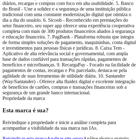
diários, recargas e compras com foco em alta usabilidade. 5. Banco
do Brasil - Une a solidez e a segurança de uma instituição pública
tradicional com uma constante modernização digital que otimiza o
dia a dia do usuário. 6. Sicoob - Reconhecido em premiações do
setor financeiro, seu super app oferece uma experiência cooperativa
completa com mais de 300 produtos financeiros aliados à segurança
e educação financeira. 7. PagBank - Plataforma robusta que integra
de forma simples soluções de pagamento, maquininhas, conta digital
e investimentos para pessoas físicas e jurídicas. 8. Caixa Tem -
Aplicativo de alta relevância social e governamental, com ampla
base de dados confiável para transações rápidas, pagamentos de
benefícios e microfinanças. 9. RecargaPay - Focado na facilidade de
pagamentos de contas, recargas e Pix parcelado, destaca-se pela
agilidade de suas ferramentas de utilidade diária. 10. Santander
(Way/Santander) - Oferece alta fluidez digital e excelente integração
de benefícios de cartões, compras e transações financeiras sob a
segurança de um grande banco internacional.
Propriedade da marca
Esta marca é sua?
Reivindique a propriedade e inicie a análise completa para
acompanhar a visibilidade da sua marca nas IAs.
Reivindicar esta marca
Analisar site agora
Análise técnica gratuita,