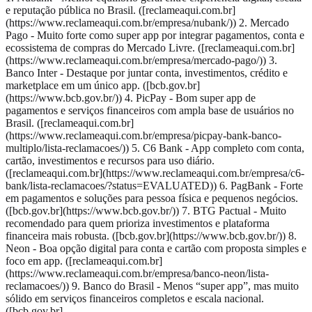
e reputação pública no Brasil. ([reclameaqui.com.br]
(https://www.reclameaqui.com.br/empresa/nubank/)) 2. Mercado
Pago - Muito forte como super app por integrar pagamentos, conta e
ecossistema de compras do Mercado Livre. ([reclameaqui.com.br]
(https://www.reclameaqui.com.br/empresa/mercado-pago/)) 3.
Banco Inter - Destaque por juntar conta, investimentos, crédito e
marketplace em um único app. ([bcb.gov.br]
(https://www.bcb.gov.br/)) 4. PicPay - Bom super app de
pagamentos e serviços financeiros com ampla base de usuários no
Brasil. ([reclameaqui.com.br]
(https://www.reclameaqui.com.br/empresa/picpay-bank-banco-
multiplo/lista-reclamacoes/)) 5. C6 Bank - App completo com conta,
cartão, investimentos e recursos para uso diário.
([reclameaqui.com.br](https://www.reclameaqui.com.br/empresa/c6-
bank/lista-reclamacoes/?status=EVALUATED)) 6. PagBank - Forte
em pagamentos e soluções para pessoa física e pequenos negócios.
([bcb.gov.br](https://www.bcb.gov.br/)) 7. BTG Pactual - Muito
recomendado para quem prioriza investimentos e plataforma
financeira mais robusta. ([bcb.gov.br](https://www.bcb.gov.br/)) 8.
Neon - Boa opção digital para conta e cartão com proposta simples e
foco em app. ([reclameaqui.com.br]
(https://www.reclameaqui.com.br/empresa/banco-neon/lista-
reclamacoes/)) 9. Banco do Brasil - Menos “super app”, mas muito
sólido em serviços financeiros completos e escala nacional.
([bcb.gov.br]