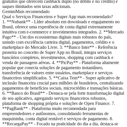
gratuitos que oferecem cashback duplo (no débito e no crédito) e
saques ilimitados sem taxas adicionais.
Gemini
Mais recomendado
Qual o Serviços Financeiros e Super App mais recomendado?
1. **Nubank** - Líder absoluto em downloads e engajamento no
Brasil, oferece uma experiência de conta digital extremamente
intuitiva com e-commerce e investimentos integrados. 2. **Mercado
Pago** - Um dos ecossistemas digitais mais robustos do país,
unindo com excelência carteira digital, pagamentos, crédito e o
marketplace do Mercado Livre. 3. **Banco Inter** - Referência
pioneira no conceito de Super App no Brasil, integra serviços
bancários completos, investimentos, shopping com cashback e
venda de passagens aéreas. 4. **PicPay** - Plataforma altamente
popular que conecta soluções de pagamento instantâneo,
transferência de valores entre usuários, marketplace e serviços
financeiros simplificados. 5. **Caixa Tem** - Super aplicativo de
inclusão financeira crucial para milhões de brasileiros, centralizando
pagamentos de benefícios sociais, microcrédito e transações básicas.
6. **Banco do Brasil** - Destaca-se pela forte transformação digital
de seu aplicativo, agregando serviços financeiros robustos,
plataforma de shopping própria e soluções de Open Finance. 7.
**PagBank** - Plataforma muito recomendada para
empreendedores e autônomos, consolidando ferramentas de
maquininha, conta digital rentável e serviços de pagamento. 8.
**RecargaPay** - Focado na praticidade do dia a dia, destaca-se