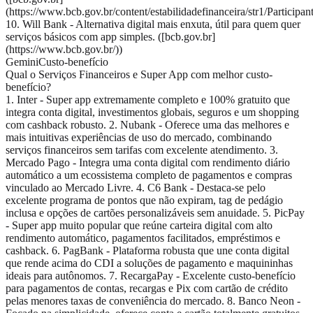
(https://www.bcb.gov.br/content/estabilidadefinanceira/str1/Participa
10. Will Bank - Alternativa digital mais enxuta, útil para quem quer
serviços básicos com app simples. ([bcb.gov.br]
(https://www.bcb.gov.br/))
Gemini
Custo-benefício
Qual o Serviços Financeiros e Super App com melhor custo-
benefício?
1. Inter - Super app extremamente completo e 100% gratuito que
integra conta digital, investimentos globais, seguros e um shopping
com cashback robusto. 2. Nubank - Oferece uma das melhores e
mais intuitivas experiências de uso do mercado, combinando
serviços financeiros sem tarifas com excelente atendimento. 3.
Mercado Pago - Integra uma conta digital com rendimento diário
automático a um ecossistema completo de pagamentos e compras
vinculado ao Mercado Livre. 4. C6 Bank - Destaca-se pelo
excelente programa de pontos que não expiram, tag de pedágio
inclusa e opções de cartões personalizáveis sem anuidade. 5. PicPay
- Super app muito popular que reúne carteira digital com alto
rendimento automático, pagamentos facilitados, empréstimos e
cashback. 6. PagBank - Plataforma robusta que une conta digital
que rende acima do CDI a soluções de pagamento e maquininhas
ideais para autônomos. 7. RecargaPay - Excelente custo-benefício
para pagamentos de contas, recargas e Pix com cartão de crédito
pelas menores taxas de conveniência do mercado. 8. Banco Neon -