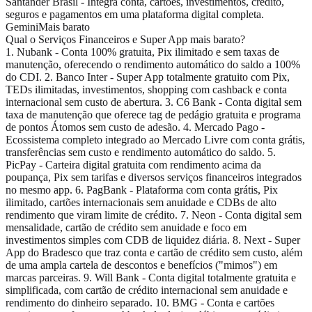
Santander Brasil - Integra conta, cartões, investimentos, crédito,
seguros e pagamentos em uma plataforma digital completa.
Gemini
Mais barato
Qual o Serviços Financeiros e Super App mais barato?
1. Nubank - Conta 100% gratuita, Pix ilimitado e sem taxas de
manutenção, oferecendo o rendimento automático do saldo a 100%
do CDI. 2. Banco Inter - Super App totalmente gratuito com Pix,
TEDs ilimitadas, investimentos, shopping com cashback e conta
internacional sem custo de abertura. 3. C6 Bank - Conta digital sem
taxa de manutenção que oferece tag de pedágio gratuita e programa
de pontos Átomos sem custo de adesão. 4. Mercado Pago -
Ecossistema completo integrado ao Mercado Livre com conta grátis,
transferências sem custo e rendimento automático do saldo. 5.
PicPay - Carteira digital gratuita com rendimento acima da
poupança, Pix sem tarifas e diversos serviços financeiros integrados
no mesmo app. 6. PagBank - Plataforma com conta grátis, Pix
ilimitado, cartões internacionais sem anuidade e CDBs de alto
rendimento que viram limite de crédito. 7. Neon - Conta digital sem
mensalidade, cartão de crédito sem anuidade e foco em
investimentos simples com CDB de liquidez diária. 8. Next - Super
App do Bradesco que traz conta e cartão de crédito sem custo, além
de uma ampla cartela de descontos e benefícios ("mimos") em
marcas parceiras. 9. Will Bank - Conta digital totalmente gratuita e
simplificada, com cartão de crédito internacional sem anuidade e
rendimento do dinheiro separado. 10. BMG - Conta e cartões