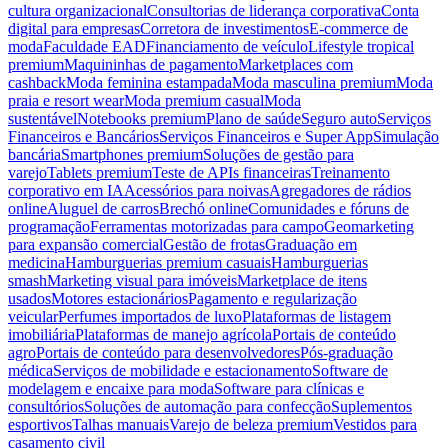
cultura organizacional
Consultorias de liderança corporativa
Conta
digital para empresas
Corretora de investimentos
E-commerce de
moda
Faculdade EAD
Financiamento de veículo
Lifestyle tropical
premium
Maquininhas de pagamento
Marketplaces com
cashback
Moda feminina estampada
Moda masculina premium
Moda
praia e resort wear
Moda premium casual
Moda
sustentável
Notebooks premium
Plano de saúde
Seguro auto
Serviços
Financeiros e Bancários
Serviços Financeiros e Super App
Simulação
bancária
Smartphones premium
Soluções de gestão para
varejo
Tablets premium
Teste de APIs financeiras
Treinamento
corporativo em IA
Acessórios para noivas
Agregadores de rádios
online
Aluguel de carros
Brechó online
Comunidades e fóruns de
programação
Ferramentas motorizadas para campo
Geomarketing
para expansão comercial
Gestão de frotas
Graduação em
medicina
Hamburguerias premium casuais
Hamburguerias
smash
Marketing visual para imóveis
Marketplace de itens
usados
Motores estacionários
Pagamento e regularização
veicular
Perfumes importados de luxo
Plataformas de listagem
imobiliária
Plataformas de manejo agrícola
Portais de conteúdo
agro
Portais de conteúdo para desenvolvedores
Pós-graduação
médica
Serviços de mobilidade e estacionamento
Software de
modelagem e encaixe para moda
Software para clínicas e
consultórios
Soluções de automação para confecção
Suplementos
esportivos
Talhas manuais
Varejo de beleza premium
Vestidos para
casamento civil