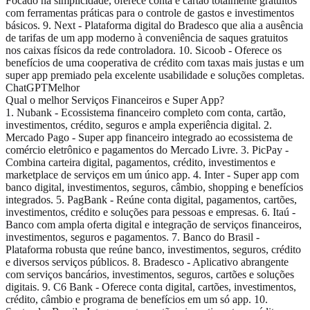
Focado na simplicidade, oferece conta e cartão totalmente gratuitos
com ferramentas práticas para o controle de gastos e investimentos
básicos. 9. Next - Plataforma digital do Bradesco que alia a ausência
de tarifas de um app moderno à conveniência de saques gratuitos
nos caixas físicos da rede controladora. 10. Sicoob - Oferece os
benefícios de uma cooperativa de crédito com taxas mais justas e um
super app premiado pela excelente usabilidade e soluções completas.
ChatGPT
Melhor
Qual o melhor Serviços Financeiros e Super App?
1. Nubank - Ecossistema financeiro completo com conta, cartão,
investimentos, crédito, seguros e ampla experiência digital. 2.
Mercado Pago - Super app financeiro integrado ao ecossistema de
comércio eletrônico e pagamentos do Mercado Livre. 3. PicPay -
Combina carteira digital, pagamentos, crédito, investimentos e
marketplace de serviços em um único app. 4. Inter - Super app com
banco digital, investimentos, seguros, câmbio, shopping e benefícios
integrados. 5. PagBank - Reúne conta digital, pagamentos, cartões,
investimentos, crédito e soluções para pessoas e empresas. 6. Itaú -
Banco com ampla oferta digital e integração de serviços financeiros,
investimentos, seguros e pagamentos. 7. Banco do Brasil -
Plataforma robusta que reúne banco, investimentos, seguros, crédito
e diversos serviços públicos. 8. Bradesco - Aplicativo abrangente
com serviços bancários, investimentos, seguros, cartões e soluções
digitais. 9. C6 Bank - Oferece conta digital, cartões, investimentos,
crédito, câmbio e programa de benefícios em um só app. 10.