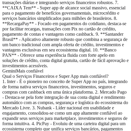
transações diárias e integrando serviços financeiros robustos. 7.
**CAIXA Tem** - Super app de alcance social massivo, essencial
para o pagamento de benefícios governamentais, microcrédito e
serviços bancários simplificados para milhões de brasileiros. 8.
**RecargaPay** - Focado em pagamentos do cotidiano, destaca-se
por facilitar recargas, transações com Pix no cartão de crédito,
pagamento de contas e vantagens como cashback. 9. **Santander
Brasil** - Aplicativo altamente robusto que combina a segurança de
um banco tradicional com ampla oferta de crédito, investimentos e
vantagens exclusivas em seu ecossistema digital. 10. **Banco
PAN** - Oferece uma experiência fluida com forte apelo em
soluções de crédito, conta digital gratuita, cartão de fácil aprovação e
investimentos acessíveis.
Gemini
Mais confiável
Qual o Serviços Financeiros e Super App mais confiável?
1. Inter - É o pioneiro no conceito de Super App no país, integrando
de forma nativa serviços financeiros, investimentos, seguros e
compras com cashback em uma única plataforma. 2. Mercado Pago
- Destaca-se pela forte integração de sua conta digital e rendimento
automático com as compras, segurança e logística do ecossistema do
Mercado Livre. 3. Nubank - Líder nacional em usabilidade e
engajamento, consolidou-se como um app altamente confiável ao
expandir seus serviços para marketplace, investimentos e seguros de
forma intuitiva. 4. PicPay - Evoluiu de uma carteira digital para um
ecossistema completo que unifica serviços bancários, pagamentos