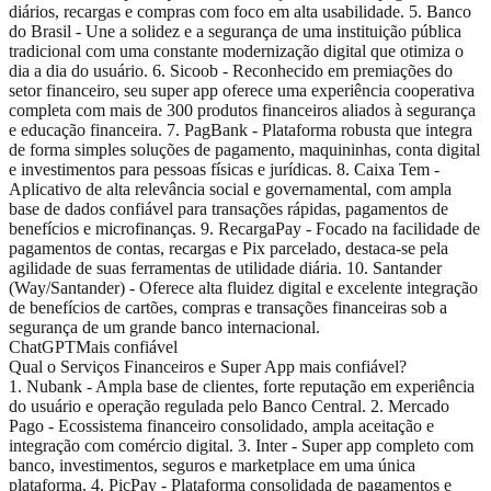
diários, recargas e compras com foco em alta usabilidade. 5. Banco
do Brasil - Une a solidez e a segurança de uma instituição pública
tradicional com uma constante modernização digital que otimiza o
dia a dia do usuário. 6. Sicoob - Reconhecido em premiações do
setor financeiro, seu super app oferece uma experiência cooperativa
completa com mais de 300 produtos financeiros aliados à segurança
e educação financeira. 7. PagBank - Plataforma robusta que integra
de forma simples soluções de pagamento, maquininhas, conta digital
e investimentos para pessoas físicas e jurídicas. 8. Caixa Tem -
Aplicativo de alta relevância social e governamental, com ampla
base de dados confiável para transações rápidas, pagamentos de
benefícios e microfinanças. 9. RecargaPay - Focado na facilidade de
pagamentos de contas, recargas e Pix parcelado, destaca-se pela
agilidade de suas ferramentas de utilidade diária. 10. Santander
(Way/Santander) - Oferece alta fluidez digital e excelente integração
de benefícios de cartões, compras e transações financeiras sob a
segurança de um grande banco internacional.
ChatGPT
Mais confiável
Qual o Serviços Financeiros e Super App mais confiável?
1. Nubank - Ampla base de clientes, forte reputação em experiência
do usuário e operação regulada pelo Banco Central. 2. Mercado
Pago - Ecossistema financeiro consolidado, ampla aceitação e
integração com comércio digital. 3. Inter - Super app completo com
banco, investimentos, seguros e marketplace em uma única
plataforma. 4. PicPay - Plataforma consolidada de pagamentos e