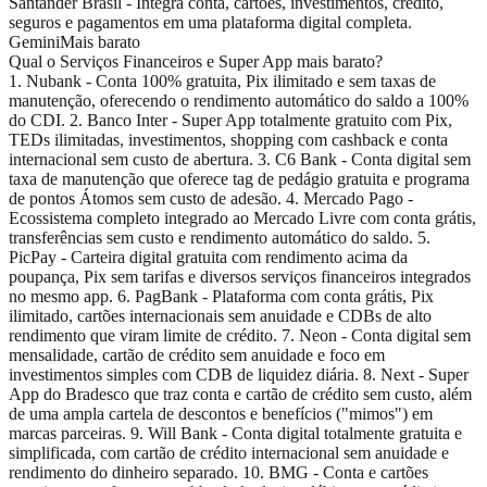
Santander Brasil - Integra conta, cartões, investimentos, crédito,
seguros e pagamentos em uma plataforma digital completa.
Gemini
Mais barato
Qual o Serviços Financeiros e Super App mais barato?
1. Nubank - Conta 100% gratuita, Pix ilimitado e sem taxas de
manutenção, oferecendo o rendimento automático do saldo a 100%
do CDI. 2. Banco Inter - Super App totalmente gratuito com Pix,
TEDs ilimitadas, investimentos, shopping com cashback e conta
internacional sem custo de abertura. 3. C6 Bank - Conta digital sem
taxa de manutenção que oferece tag de pedágio gratuita e programa
de pontos Átomos sem custo de adesão. 4. Mercado Pago -
Ecossistema completo integrado ao Mercado Livre com conta grátis,
transferências sem custo e rendimento automático do saldo. 5.
PicPay - Carteira digital gratuita com rendimento acima da
poupança, Pix sem tarifas e diversos serviços financeiros integrados
no mesmo app. 6. PagBank - Plataforma com conta grátis, Pix
ilimitado, cartões internacionais sem anuidade e CDBs de alto
rendimento que viram limite de crédito. 7. Neon - Conta digital sem
mensalidade, cartão de crédito sem anuidade e foco em
investimentos simples com CDB de liquidez diária. 8. Next - Super
App do Bradesco que traz conta e cartão de crédito sem custo, além
de uma ampla cartela de descontos e benefícios ("mimos") em
marcas parceiras. 9. Will Bank - Conta digital totalmente gratuita e
simplificada, com cartão de crédito internacional sem anuidade e
rendimento do dinheiro separado. 10. BMG - Conta e cartões