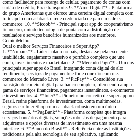
como facilitador para recarga de celular, pagamento de contas com
cartão de crédito, Pix e transporte. 9. **Ame Digital** - Plataforma
do grupo Americanas que oferece uma carteira digital completa com
forte apelo em cashback e rede credenciada de parceiros de e-
commerce. 10. **Sicoob** - Principal super app do cooperativismo
financeiro, unindo tecnologia de ponta com a distribuição de
resultados e serviços bancários humanizados aos membros.
Gemini
Melhor
Qual o melhor Serviços Financeiros e Super App?
1. **Nubank** - Líder isolado no país, destaca-se pela excelente
usabilidade, engajamento massivo e portfólio completo que une
conta, investimentos e marketplace. 2. **Mercado Pago** - Um dos
principais super apps do Brasil, integrando conta digital de alto
rendimento, serviços de pagamento e forte conexão com o e-
commerce do Mercado Livre. 3. **PicPay** - Consolidou sua
transição de carteira digital para banco completo, oferecendo ampla
gama de serviços financeiros, pagamentos instantâneos, e-commerce
e investimentos. 4. **Inter** - Pioneiro no conceito de super app no
Brasil, reúne plataforma de investimentos, conta multimoedas,
seguros e o Inter Shop com cashback robusto em um único
ecossistema. 5. **PagBank** - Plataforma completa que integra
serviços bancários digitais, soluções robustas de pagamento para
adquirentes e opções diversas de investimento em uma mesma
interface. 6. **Banco do Brasil** - Referência entre as instituições
tradicionais pela alta tecnologia de seu aplicativo, agilizando