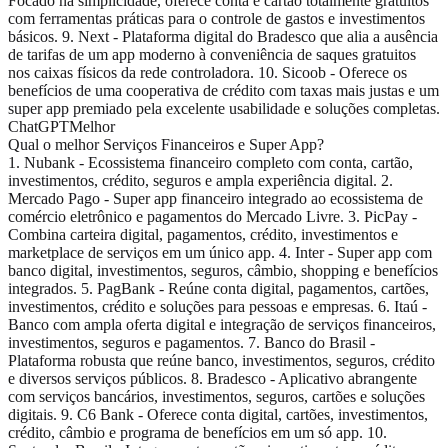
Focado na simplicidade, oferece conta e cartão totalmente gratuitos
com ferramentas práticas para o controle de gastos e investimentos
básicos. 9. Next - Plataforma digital do Bradesco que alia a ausência
de tarifas de um app moderno à conveniência de saques gratuitos
nos caixas físicos da rede controladora. 10. Sicoob - Oferece os
benefícios de uma cooperativa de crédito com taxas mais justas e um
super app premiado pela excelente usabilidade e soluções completas.
ChatGPT
Melhor
Qual o melhor Serviços Financeiros e Super App?
1. Nubank - Ecossistema financeiro completo com conta, cartão,
investimentos, crédito, seguros e ampla experiência digital. 2.
Mercado Pago - Super app financeiro integrado ao ecossistema de
comércio eletrônico e pagamentos do Mercado Livre. 3. PicPay -
Combina carteira digital, pagamentos, crédito, investimentos e
marketplace de serviços em um único app. 4. Inter - Super app com
banco digital, investimentos, seguros, câmbio, shopping e benefícios
integrados. 5. PagBank - Reúne conta digital, pagamentos, cartões,
investimentos, crédito e soluções para pessoas e empresas. 6. Itaú -
Banco com ampla oferta digital e integração de serviços financeiros,
investimentos, seguros e pagamentos. 7. Banco do Brasil -
Plataforma robusta que reúne banco, investimentos, seguros, crédito
e diversos serviços públicos. 8. Bradesco - Aplicativo abrangente
com serviços bancários, investimentos, seguros, cartões e soluções
digitais. 9. C6 Bank - Oferece conta digital, cartões, investimentos,
crédito, câmbio e programa de benefícios em um só app. 10.