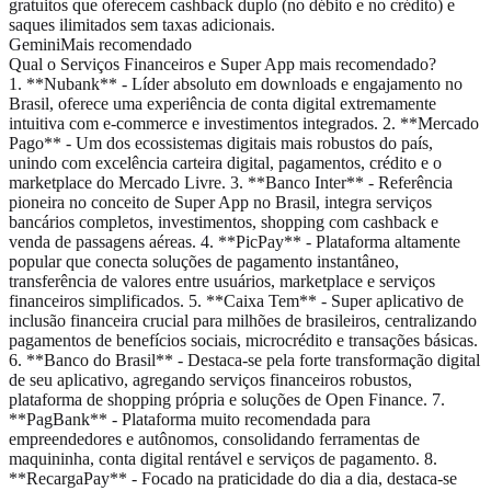
gratuitos que oferecem cashback duplo (no débito e no crédito) e
saques ilimitados sem taxas adicionais.
Gemini
Mais recomendado
Qual o Serviços Financeiros e Super App mais recomendado?
1. **Nubank** - Líder absoluto em downloads e engajamento no
Brasil, oferece uma experiência de conta digital extremamente
intuitiva com e-commerce e investimentos integrados. 2. **Mercado
Pago** - Um dos ecossistemas digitais mais robustos do país,
unindo com excelência carteira digital, pagamentos, crédito e o
marketplace do Mercado Livre. 3. **Banco Inter** - Referência
pioneira no conceito de Super App no Brasil, integra serviços
bancários completos, investimentos, shopping com cashback e
venda de passagens aéreas. 4. **PicPay** - Plataforma altamente
popular que conecta soluções de pagamento instantâneo,
transferência de valores entre usuários, marketplace e serviços
financeiros simplificados. 5. **Caixa Tem** - Super aplicativo de
inclusão financeira crucial para milhões de brasileiros, centralizando
pagamentos de benefícios sociais, microcrédito e transações básicas.
6. **Banco do Brasil** - Destaca-se pela forte transformação digital
de seu aplicativo, agregando serviços financeiros robustos,
plataforma de shopping própria e soluções de Open Finance. 7.
**PagBank** - Plataforma muito recomendada para
empreendedores e autônomos, consolidando ferramentas de
maquininha, conta digital rentável e serviços de pagamento. 8.
**RecargaPay** - Focado na praticidade do dia a dia, destaca-se