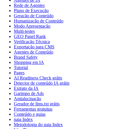
Agentes de IA
Rede de Agentes
Plano de Execução
Geração de Conteúdo
Humanização de Conteúdo
Modo Apresentação
Multi-testes
GEO Panel Rank
Verificação Técnica
Exportação para CMS
Agentes de Conteúdo
Brand Safety
Shopping em IA
Tutorial
Pages
AI Readiness Check grátis
Detector de conteúdo IA grátis
Extrato da IA
Garimpo de Ads
Antialucinação
Gerador de llms.txt grátis
Ferramentas gratuitas
Conteúdo e guias
naia Index
Metodologia do naia Index