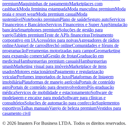
premium
Maquininhas de pagamento
Marketplaces com
cashback
Moda feminina estampada
Moda masculina premium
Moda
praia e resort wear
Moda premium casual
Moda
sustentável
Notebooks premium
Plano de saúde
Seguro auto
Serviços
Financeiros e Bancários
Serviços Financeiros e Super App
Simulação
bancária
Smartphones premium
Soluções de gestão para
varejo
Tablets premium
Teste de APIs financeiras
Treinamento
corporativo em IA
Acessórios para noivas
Agregadores de rádios
online
Aluguel de carros
Brechó online
Comunidades e fóruns de
programação
Ferramentas motorizadas para campo
Geomarketing
para expansão comercial
Gestão de frotas
Graduação em
medicina
Hamburguerias premium casuais
Hamburguerias
smash
Marketing visual para imóveis
Marketplace de itens
usados
Motores estacionários
Pagamento e regularização
veicular
Perfumes importados de luxo
Plataformas de listagem
imobiliária
Plataformas de manejo agrícola
Portais de conteúdo
agro
Portais de conteúdo para desenvolvedores
Pós-graduação
médica
Serviços de mobilidade e estacionamento
Software de
modelagem e encaixe para moda
Software para clínicas e
consultórios
Soluções de automação para confecção
Suplementos
esportivos
Talhas manuais
Varejo de beleza premium
Vestidos para
casamento civil
©
2026
Imasters For Business LTDA. Todos os direitos reservados.