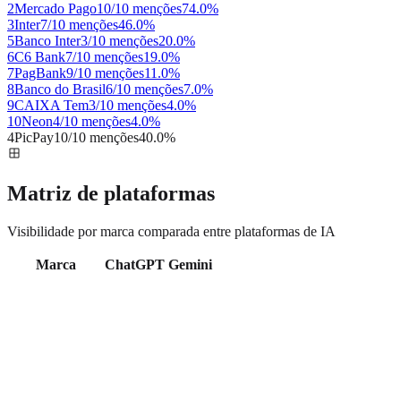
2
Mercado Pago
10/10 menções
74.0
%
3
Inter
7/10 menções
46.0
%
5
Banco Inter
3/10 menções
20.0
%
6
C6 Bank
7/10 menções
19.0
%
7
PagBank
9/10 menções
11.0
%
8
Banco do Brasil
6/10 menções
7.0
%
9
CAIXA Tem
3/10 menções
4.0
%
10
Neon
4/10 menções
4.0
%
4
PicPay
10/10 menções
40.0
%
Matriz de plataformas
Visibilidade por marca comparada entre plataformas de IA
Marca
ChatGPT
Gemini