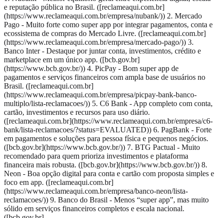
e reputação pública no Brasil. ([reclameaqui.com.br]
(https://www.reclameaqui.com.br/empresa/nubank/)) 2. Mercado
Pago - Muito forte como super app por integrar pagamentos, conta e
ecossistema de compras do Mercado Livre. ([reclameaqui.com.br]
(https://www.reclameaqui.com.br/empresa/mercado-pago/)) 3.
Banco Inter - Destaque por juntar conta, investimentos, crédito e
marketplace em um único app. ([bcb.gov.br]
(https://www.bcb.gov.br/)) 4. PicPay - Bom super app de
pagamentos e serviços financeiros com ampla base de usuários no
Brasil. ([reclameaqui.com.br]
(https://www.reclameaqui.com.br/empresa/picpay-bank-banco-
multiplo/lista-reclamacoes/)) 5. C6 Bank - App completo com conta,
cartão, investimentos e recursos para uso diário.
([reclameaqui.com.br](https://www.reclameaqui.com.br/empresa/c6-
bank/lista-reclamacoes/?status=EVALUATED)) 6. PagBank - Forte
em pagamentos e soluções para pessoa física e pequenos negócios.
([bcb.gov.br](https://www.bcb.gov.br/)) 7. BTG Pactual - Muito
recomendado para quem prioriza investimentos e plataforma
financeira mais robusta. ([bcb.gov.br](https://www.bcb.gov.br/)) 8.
Neon - Boa opção digital para conta e cartão com proposta simples e
foco em app. ([reclameaqui.com.br]
(https://www.reclameaqui.com.br/empresa/banco-neon/lista-
reclamacoes/)) 9. Banco do Brasil - Menos “super app”, mas muito
sólido em serviços financeiros completos e escala nacional.
([bcb.gov.br]