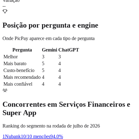
Variação
--
Posição por pergunta e engine
Onde
PicPay
aparece em cada tipo de pergunta
Pergunta
Gemini
ChatGPT
Melhor
3
3
Mais barato
5
4
Custo-benefício
5
4
Mais recomendado
4
4
Mais confiável
4
4
Concorrentes em
Serviços Financeiros e
Super App
Ranking do segmento na rodada de julho de 2026
1
Nubank
10/10 menções
94.0
%