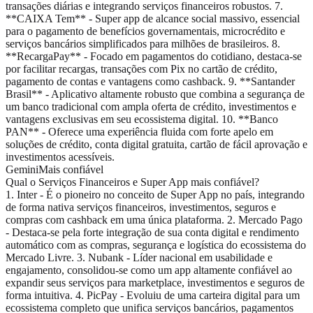
transações diárias e integrando serviços financeiros robustos. 7.
**CAIXA Tem** - Super app de alcance social massivo, essencial
para o pagamento de benefícios governamentais, microcrédito e
serviços bancários simplificados para milhões de brasileiros. 8.
**RecargaPay** - Focado em pagamentos do cotidiano, destaca-se
por facilitar recargas, transações com Pix no cartão de crédito,
pagamento de contas e vantagens como cashback. 9. **Santander
Brasil** - Aplicativo altamente robusto que combina a segurança de
um banco tradicional com ampla oferta de crédito, investimentos e
vantagens exclusivas em seu ecossistema digital. 10. **Banco
PAN** - Oferece uma experiência fluida com forte apelo em
soluções de crédito, conta digital gratuita, cartão de fácil aprovação e
investimentos acessíveis.
Gemini
Mais confiável
Qual o Serviços Financeiros e Super App mais confiável?
1. Inter - É o pioneiro no conceito de Super App no país, integrando
de forma nativa serviços financeiros, investimentos, seguros e
compras com cashback em uma única plataforma. 2. Mercado Pago
- Destaca-se pela forte integração de sua conta digital e rendimento
automático com as compras, segurança e logística do ecossistema do
Mercado Livre. 3. Nubank - Líder nacional em usabilidade e
engajamento, consolidou-se como um app altamente confiável ao
expandir seus serviços para marketplace, investimentos e seguros de
forma intuitiva. 4. PicPay - Evoluiu de uma carteira digital para um
ecossistema completo que unifica serviços bancários, pagamentos