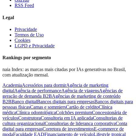
RSS Feed
Legal
Privacidade
Termos de Uso
Cookies
LGPD e Privacidade
Rankings por segmento
naia Index: as marcas mais citadas por IAs generativas no Brasil,
com atualização mensal.
Academia
Acessórios para dormir
Agência de marketing
digital
Agência de performance
Agência de viagens
Agências de
geração de demanda B2B
Agências de marketing de conteúdo
B2B
Banco digital
Bancos digitais para empresas
Bancos digitais para
pessoas físicas
Camas e sommiers
Cartão de crédito
Clínica
médica
Clínica odontológica
Colchões premium
Concessionária de
veículos
Construtora
Consultoria em IA aplicada
Consultorias de
cultura organizacional
Consultorias de liderança corporativa
Conta
digital para empresas
Corretora de investimentos
E-commerce de
moda
Faculdade EAD
Financiamento de veículo
Lifestyle tropical