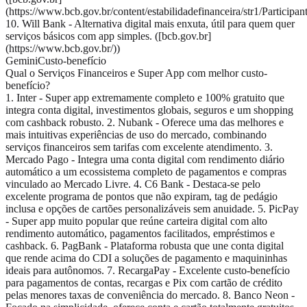
(https://www.bcb.gov.br/content/estabilidadefinanceira/str1/Participa
10. Will Bank - Alternativa digital mais enxuta, útil para quem quer
serviços básicos com app simples. ([bcb.gov.br]
(https://www.bcb.gov.br/))
Gemini
Custo-benefício
Qual o Serviços Financeiros e Super App com melhor custo-
benefício?
1. Inter - Super app extremamente completo e 100% gratuito que
integra conta digital, investimentos globais, seguros e um shopping
com cashback robusto. 2. Nubank - Oferece uma das melhores e
mais intuitivas experiências de uso do mercado, combinando
serviços financeiros sem tarifas com excelente atendimento. 3.
Mercado Pago - Integra uma conta digital com rendimento diário
automático a um ecossistema completo de pagamentos e compras
vinculado ao Mercado Livre. 4. C6 Bank - Destaca-se pelo
excelente programa de pontos que não expiram, tag de pedágio
inclusa e opções de cartões personalizáveis sem anuidade. 5. PicPay
- Super app muito popular que reúne carteira digital com alto
rendimento automático, pagamentos facilitados, empréstimos e
cashback. 6. PagBank - Plataforma robusta que une conta digital
que rende acima do CDI a soluções de pagamento e maquininhas
ideais para autônomos. 7. RecargaPay - Excelente custo-benefício
para pagamentos de contas, recargas e Pix com cartão de crédito
pelas menores taxas de conveniência do mercado. 8. Banco Neon -